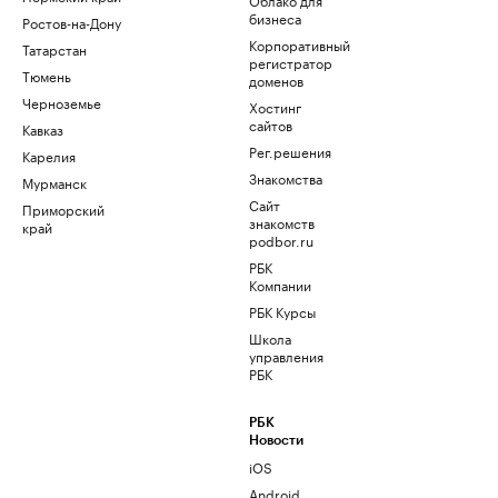
бизнеса
Ростов-на-Дону
Корпоративный
Татарстан
регистратор
Тюмень
доменов
Черноземье
Хостинг
сайтов
Кавказ
Рег.решения
Карелия
Знакомства
Мурманск
Сайт
Приморский
знакомств
край
podbor.ru
РБК
Компании
РБК Курсы
Школа
управления
РБК
РБК
Новости
iOS
Android