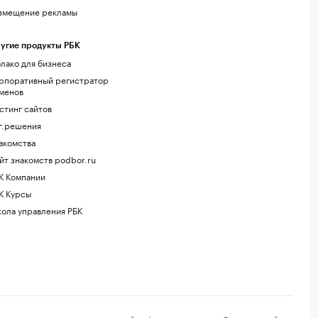
змещение рекламы
угие продукты РБК
лако для бизнеса
рпоративный регистратор
менов
стинг сайтов
г.решения
акомства
йт знакомств podbor.ru
К Компании
К Курсы
ола управления РБК