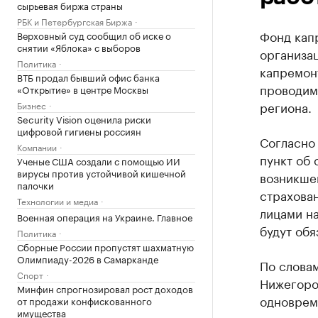
сырьевая биржа страны
РБК и Петербургская Биржа
Фонд кап
Верховный суд сообщил об иске о
снятии «Яблока» с выборов
организац
Политика
капремон
ВТБ продал бывший офис банка
проводим
«Открытие» в центре Москвы
региона.
Бизнес
Security Vision оценила риски
цифровой гигиены россиян
Согласно
Компании
пункт об
Ученые США создали с помощью ИИ
вирусы против устойчивой кишечной
возникшег
палочки
страхова
Технологии и медиа
лицами на
Военная операция на Украине. Главное
будут обя
Политика
Сборные России пропустят шахматную
Олимпиаду-2026 в Самарканде
По словам
Спорт
Нижегоро
Минфин спрогнозировал рост доходов
одноврем
от продажи конфискованного
имущества