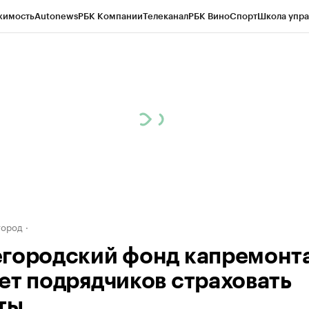
жимость
Autonews
РБК Компании
Телеканал
РБК Вино
Спорт
Школа упра
д
Стиль
Крипто
РБК Бизнес-среда
Дискуссионный клуб
Исследования
К
а контрагентов
Политика
Экономика
Бизнес
Технологии и медиа
Фина
город
городский фонд капремонт
ет подрядчиков страховать
ты