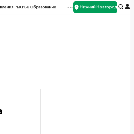
Нижний Новгород
вления РБК
РБК Образование
редитные рейтинги
Франшизы
нсы
Рынок наличной валюты
а