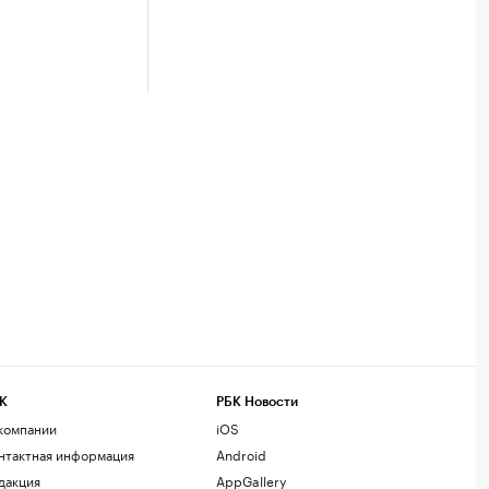
К
РБК Новости
компании
iOS
нтактная информация
Android
дакция
AppGallery