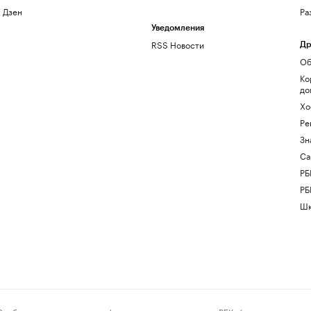
Дзен
Ра
Уведомления
RSS Новости
Др
Об
Ко
до
Хо
Ре
Зн
Са
РБ
РБ
Шк