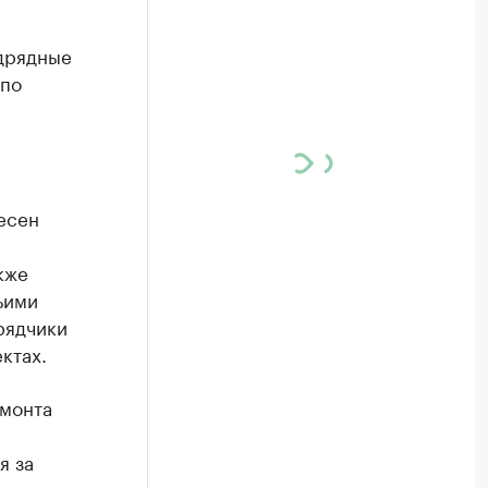
дрядные
 по
есен
кже
ьими
рядчики
ктах.
емонта
я за