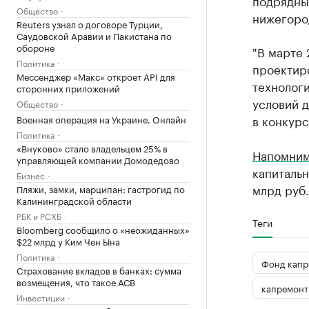
подрядны
Общество
нижегоро
Reuters узнал о договоре Турции,
Саудовской Аравии и Пакистана по
обороне
"В марте 
Политика
проектир
Мессенджер «Макс» откроет API для
технолог
сторонних приложений
условий 
Общество
в конкурс
Военная операция на Украине. Онлайн
Политика
«Внуково» стало владельцем 25% в
Напомни
управляющей компании Домодедово
капиталь
Бизнес
млрд руб.
Пляжи, замки, марципан: гастрогид по
Калининградской области
РБК и РСХБ
Теги
Bloomberg сообщило о «неожиданных»
$22 млрд у Ким Чен Ына
Политика
Фонд капр
Страхование вкладов в банках: сумма
возмещения, что такое АСВ
капремонт
Инвестиции