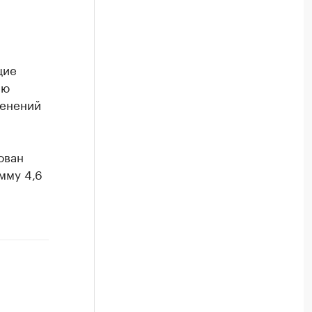
щие
ию
менений
ован
мму 4,6