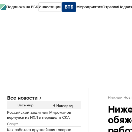
Подписка на РБК
Инвестиции
Мероприятия
Отрасли
Недви
РБК Курсы
РБК Life
Тренды
Визионеры
Национальные проекты
Горо
Газета
Спецпроекты СПб
Конференции СПб
Спецпроекты
Проверк
Нижний Нов
Все новости
Н.Новгород
Весь мир
Ниже
Российский защитник Мироманов
вернулся из НХЛ и перешел в СКА
обяж
Спорт
Как работает крупнейшая товарно-
рабо