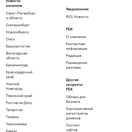
Новости
регионов
Уведомления
Санкт-Петербург
RSS Новости
и область
Екатеринбург
РБК
Новосибирск
О компании
Омск
Контактная
Башкортостан
информация
Вологодская
Редакция
область
Размещение
Калининград
рекламы
Краснодарский
край
Другие
Нижний
продукты
Новгород
РБК
Пермский край
Облако для
бизнеса
Ростов-на-Дону
Корпоративный
Татарстан
регистратор
Тюмень
доменов
Черноземье
Хостинг
сайтов
Кавказ