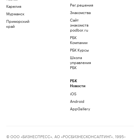
Рег.решения
Карелия
Знакомства
Мурманск
Сайт
Приморский
знакомств
край
podbor.ru
РБК
Компании
РБК Курсы
Школа
управления
РБК
РБК
Новости
iOS
Android
AppGallery
© ООО «БИЗНЕСПРЕСС», АО «РОСБИЗНЕСКОНСАЛТИНГ», 1995–