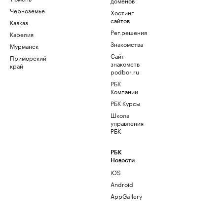
доменов
Черноземье
Хостинг
сайтов
Кавказ
Рег.решения
Карелия
Знакомства
Мурманск
Сайт
Приморский
знакомств
край
podbor.ru
РБК
Компании
РБК Курсы
Школа
управления
РБК
РБК
Новости
iOS
Android
AppGallery