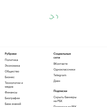
Рубрики
Социальные
сети
Политика
ВКонтакте
Экономика
Одноклассники
Общество
Telegram
Бизнес
Дзен
Технологии и
медиа
Финансы
Подписки
Скрыть баннеры
Биографии
на РБК
База знаний
Подписка на РБК