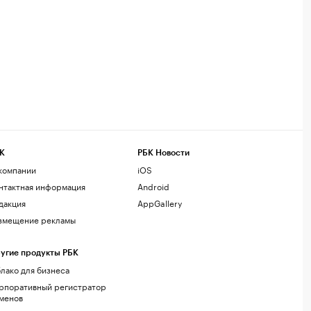
К
РБК Новости
компании
iOS
нтактная информация
Android
дакция
AppGallery
змещение рекламы
угие продукты РБК
лако для бизнеса
рпоративный регистратор
менов