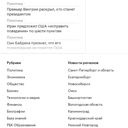
Политика
Премьер Венгрии раскрыл, кто станет
президентом
Политика
Иран предложил США «исправить
поведение» по шести пунктам
Политика
Сын Байдена признал, что его
помилование не помогло США
Политика
Зачем инвестировать в торговые
пространства на первых этажах
Рубрики
Новости регионов
Политика
Санкт-Петербург и область
РБК и ПИК Серия плюс
Экономика
Екатеринбург
Загрузить еще
Общество
Новосибирск
Бизнес
Омск
Технологии и медиа
Башкортостан
Финансы
Вологодская область
Биографии
Калининград
База знаний
Краснодарский край
РБК Образование
Нижний Новгород