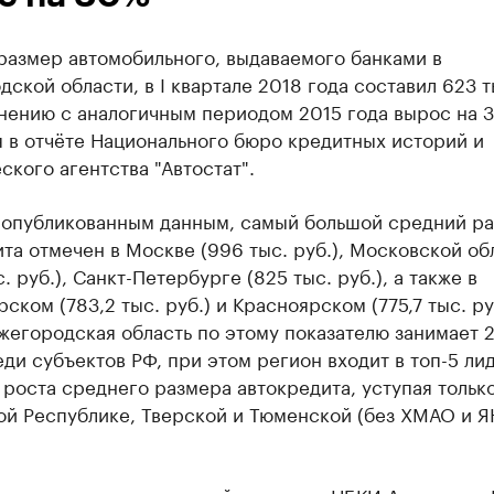
размер автомобильного, выдаваемого банками в
ской области, в I квартале 2018 года составил 623 т
нению с аналогичным периодом 2015 года вырос на 3
 в отчёте Национального бюро кредитных историй и
ского агентства "Автостат".
 опубликованным данным, самый большой средний р
та отмечен в Москве (996 тыс. руб.), Московской об
с. руб.), Санкт-Петербурге (825 тыс. руб.), а также в
ском (783,2 тыс. руб.) и Красноярском (775,7 тыс. ру
жегородская область по этому показателю занимает 2
ди субъектов РФ, при этом регион входит в топ-5 ли
роста среднего размера автокредита, уступая тольк
ой Республике, Тверской и Тюменской (без ХМАО и 