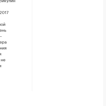
Викулин
2017
ной
ень
–
мера
ния
я
 не
м