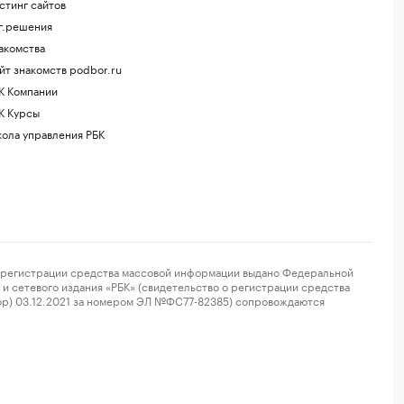
стинг сайтов
г.решения
акомства
йт знакомств podbor.ru
К Компании
К Курсы
ола управления РБК
регистрации средства массовой информации выдано Федеральной
и сетевого издания «РБК» (свидетельство о регистрации средства
ор) 03.12.2021 за номером ЭЛ №ФС77-82385) сопровождаются