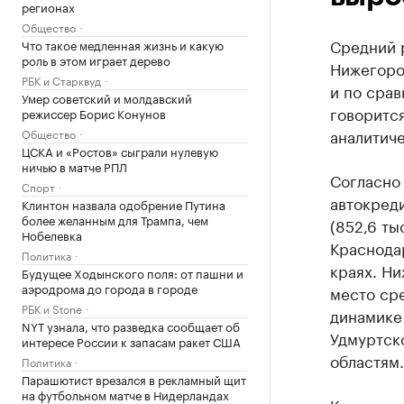
регионах
Общество
Средний 
Что такое медленная жизнь и какую
роль в этом играет дерево
Нижегород
РБК и Старквуд
и по срав
Умер советский и молдавский
говорится
режиссер Борис Конунов
аналитиче
Общество
ЦСКА и «Ростов» сыграли нулевую
ничью в матче РПЛ
Согласно
Спорт
автокреди
Клинтон назвала одобрение Путина
более желанным для Трампа, чем
(852,6 ты
Нобелевка
Краснодар
Политика
краях. Ни
Будущее Ходынского поля: от пашни и
аэродрома до города в городе
место сре
РБК и Stone
динамике 
NYT узнала, что разведка сообщает об
Удмуртск
интересе России к запасам ракет США
областям.
Политика
Парашютист врезался в рекламный щит
на футбольном матче в Нидерландах