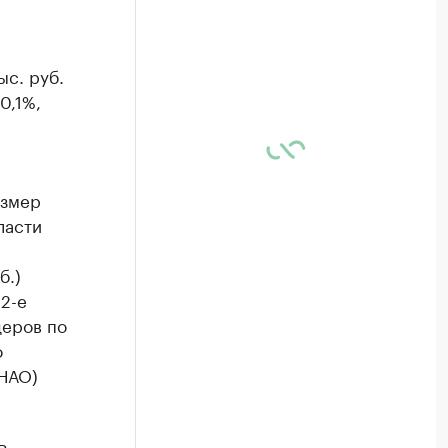
ыс. руб.
0,1%,
азмер
ласти
б.)
2-е
деров по
о
ЯНАО)