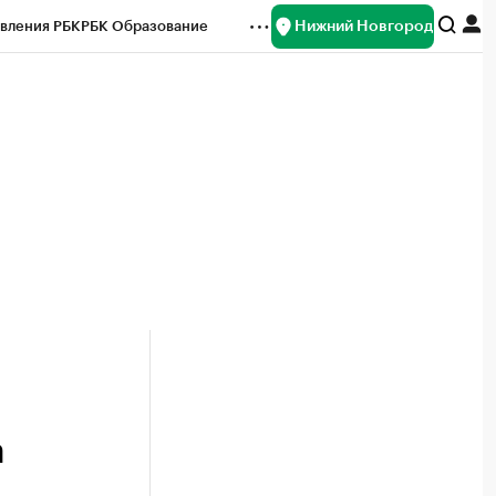
Нижний Новгород
вления РБК
РБК Образование
редитные рейтинги
Франшизы
нсы
Рынок наличной валюты
а