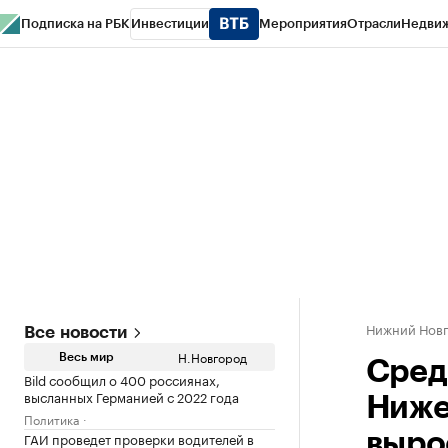
Подписка на РБК
Инвестиции
Мероприятия
Отрасли
Недви
РБК Курсы
РБК Life
Тренды
Визионеры
Национальные проекты
Горо
Газета
Спецпроекты СПб
Конференции СПб
Спецпроекты
Проверк
Нижний Нов
Все новости
Н.Новгород
Весь мир
Сред
Bild сообщил о 400 россиянах,
высланных Германией с 2022 года
Ниже
Политика
ГАИ проведет проверки водителей в
выро