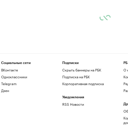
Социальные сети
Подписки
РБ
ВКонтакте
Скрыть баннеры на РБК
О 
Одноклассники
Подписка на РБК
Ко
Telegram
Корпоративная подписка
Ре
Дзен
Ра
Уведомления
RSS Новости
Др
Об
Ко
до