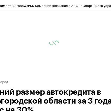
жимость
Autonews
РБК Компании
Телеканал
РБК Вино
Спорт
Школа упра
д
Стиль
Крипто
РБК Бизнес-среда
Дискуссионный клуб
Исследования
К
а контрагентов
Политика
Экономика
Бизнес
Технологии и медиа
Фина
город
ний размер автокредита в
городской области за 3 год
с на 30%