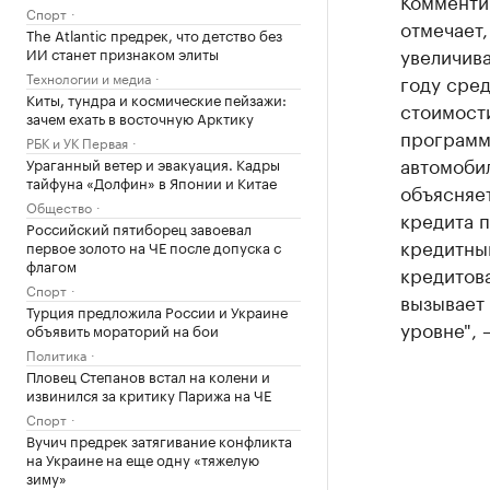
Комменти
Спорт
отмечает,
The Atlantic предрек, что детство без
увеличива
ИИ станет признаком элиты
Технологии и медиа
году сре
Киты, тундра и космические пейзажи:
стоимости
зачем ехать в восточную Арктику
программ
РБК и УК Первая
автомоби
Ураганный ветер и эвакуация. Кадры
тайфуна «Долфин» в Японии и Китае
объясняет
Общество
кредита 
Российский пятиборец завоевал
кредитны
первое золото на ЧЕ после допуска с
флагом
кредитова
Спорт
вызывает 
Турция предложила России и Украине
уровне", 
объявить мораторий на бои
Политика
Пловец Степанов встал на колени и
извинился за критику Парижа на ЧЕ
Спорт
Вучич предрек затягивание конфликта
на Украине на еще одну «тяжелую
зиму»