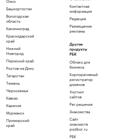
Омск
Контактная
Башкортостан
информация
Вологодская
Редакция
область
Размещение
Калининград
рекламы
Краснодарский
край
Другие
Нижний
продукты
Новгород
РБК
Пермский край
Облако для
бизнеса
Ростов-на-Дону
Корпоративный
Татарстан
регистратор
Тюмень
доменов
Черноземье
Хостинг
сайтов
Кавказ
Рег.решения
Карелия
Знакомства
Мурманск
Сайт
Приморский
знакомств
край
podbor.ru
РБК