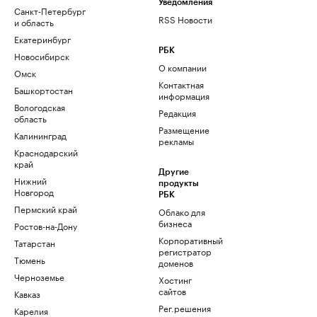
Уведомления
Санкт-Петербург
RSS Новости
и область
Екатеринбург
РБК
Новосибирск
О компании
Омск
Контактная
Башкортостан
информация
Вологодская
Редакция
область
Размещение
Калининград
рекламы
Краснодарский
край
Другие
Нижний
продукты
Новгород
РБК
Пермский край
Облако для
бизнеса
Ростов-на-Дону
Корпоративный
Татарстан
регистратор
Тюмень
доменов
Черноземье
Хостинг
сайтов
Кавказ
Рег.решения
Карелия