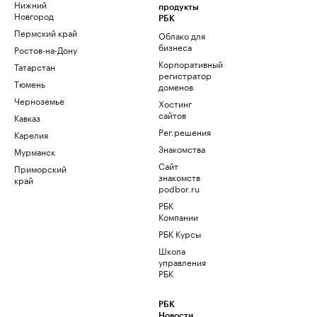
Нижний
продукты
Новгород
РБК
Пермский край
Облако для
бизнеса
Ростов-на-Дону
Корпоративный
Татарстан
регистратор
Тюмень
доменов
Черноземье
Хостинг
сайтов
Кавказ
Рег.решения
Карелия
Знакомства
Мурманск
Сайт
Приморский
знакомств
край
podbor.ru
РБК
Компании
РБК Курсы
Школа
управления
РБК
РБК
Новости