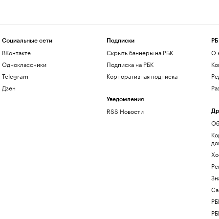
Социальные сети
Подписки
РБ
ВКонтакте
Скрыть баннеры на РБК
О 
Одноклассники
Подписка на РБК
Ко
Telegram
Корпоративная подписка
Ре
Дзен
Ра
Уведомления
RSS Новости
Др
Об
Ко
до
Хо
Ре
Зн
Са
РБ
РБ