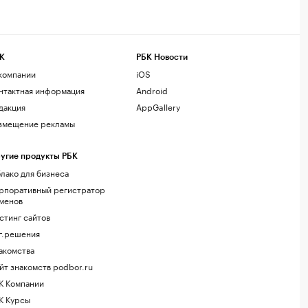
К
РБК Новости
компании
iOS
нтактная информация
Android
дакция
AppGallery
змещение рекламы
угие продукты РБК
лако для бизнеса
рпоративный регистратор
менов
стинг сайтов
г.решения
акомства
йт знакомств podbor.ru
К Компании
К Курсы