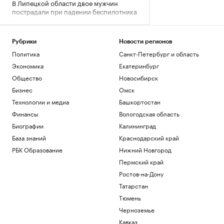
В Липецкой области двое мужчин
пострадали при падении беспилотника
Политика
Женщинам платят меньше. Что из-за
этого теряют компании
Рубрики
Новости регионов
Образование
Политика
Санкт-Петербург и область
Силы ПВО уничтожили над Россией
Экономика
Екатеринбург
почти 400 беспилотников за ночь
Общество
Новосибирск
Политика
Бизнес
Омск
На Ильском НПЗ произошел пожар из-
за атаки БПЛА
Технологии и медиа
Башкортостан
Политика
Финансы
Вологодская область
На подлете к Москве уничтожили три
Биографии
Калининград
беспилотника
База знаний
Краснодарский край
Политика
РБК Образование
Нижний Новгород
Загрузить еще
Пермский край
Ростов-на-Дону
Татарстан
Тюмень
Черноземье
Кавказ