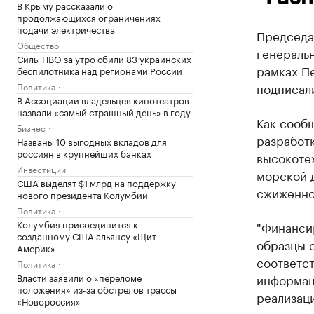
В Крыму рассказали о
продолжающихся ограничениях
подачи электричества
Председа
Общество
генеральн
Силы ПВО за утро сбили 83 украинских
рамках П
беспилотника над регионами России
подписали
Политика
В Ассоциации владельцев кинотеатров
назвали «самый страшный день» в году
Как сообщ
Бизнес
разработк
Названы 10 выгодных вкладов для
россиян в крупнейших банках
высокоте
Инвестиции
морской д
США выделят $1 млрд на поддержку
сжиженно
нового президента Колумбии
Политика
Колумбия присоединится к
"Финанси
созданному США альянсу «Щит
образцы 
Америк»
соответст
Политика
Власти заявили о «переломе
информа
положения» из-за обстрелов трассы
реализац
«Новороссия»