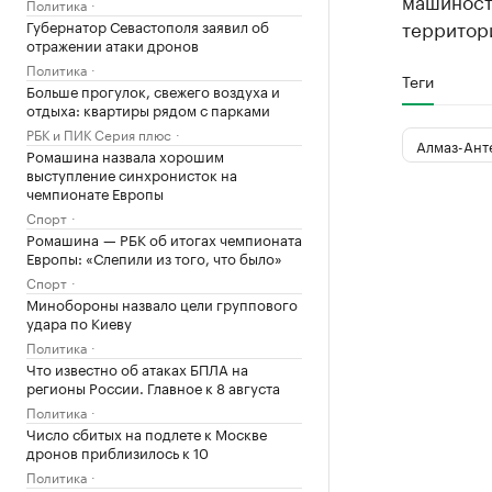
машиност
Политика
территори
Губернатор Севастополя заявил об
отражении атаки дронов
Политика
Теги
Больше прогулок, свежего воздуха и
отдыха: квартиры рядом с парками
РБК и ПИК Серия плюс
Алмаз-Ант
Ромашина назвала хорошим
выступление синхронисток на
чемпионате Европы
Спорт
Ромашина — РБК об итогах чемпионата
Европы: «Слепили из того, что было»
Спорт
Минобороны назвало цели группового
удара по Киеву
Политика
Что известно об атаках БПЛА на
регионы России. Главное к 8 августа
Политика
Число сбитых на подлете к Москве
дронов приблизилось к 10
Политика