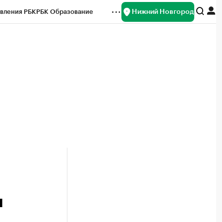
Нижний Новгород
вления РБК
РБК Образование
редитные рейтинги
Франшизы
нсы
Рынок наличной валюты
я