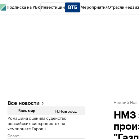
Подписка на РБК
Инвестиции
Мероприятия
Отрасли
Недви
РБК Курсы
РБК Life
Тренды
Визионеры
Национальные проекты
Горо
Газета
Спецпроекты СПб
Конференции СПб
Спецпроекты
Проверк
Нижний Нов
Все новости
Н.Новгород
Весь мир
НМЗ 
Ромашина оценила судейство
российских синхронисток на
прои
чемпионате Европы
Спорт
"Газ