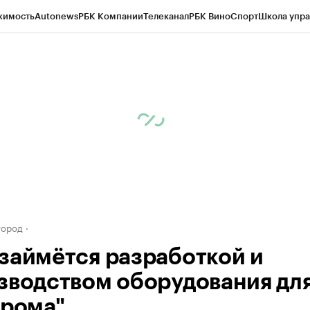
жимость
Autonews
РБК Компании
Телеканал
РБК Вино
Спорт
Школа упра
д
Стиль
Крипто
РБК Бизнес-среда
Дискуссионный клуб
Исследования
К
а контрагентов
Политика
Экономика
Бизнес
Технологии и медиа
Фина
город
займётся разработкой и
зводством оборудования дл
прома"