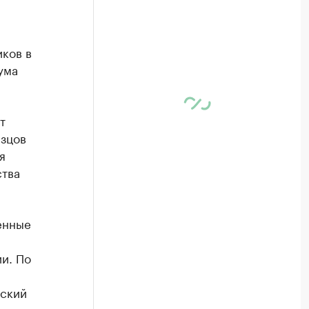
ков в
ума
т
азцов
я
ства
енные
и. По
ский