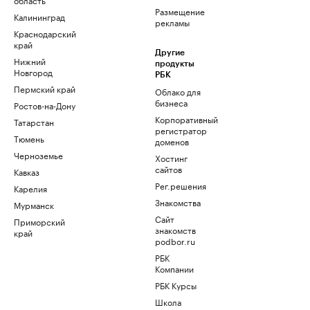
Размещение
Калининград
рекламы
Краснодарский
край
Другие
Нижний
продукты
Новгород
РБК
Пермский край
Облако для
бизнеса
Ростов-на-Дону
Корпоративный
Татарстан
регистратор
Тюмень
доменов
Черноземье
Хостинг
сайтов
Кавказ
Рег.решения
Карелия
Знакомства
Мурманск
Сайт
Приморский
знакомств
край
podbor.ru
РБК
Компании
РБК Курсы
Школа