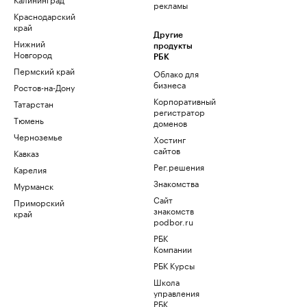
рекламы
Краснодарский
край
Другие
Нижний
продукты
Новгород
РБК
Пермский край
Облако для
бизнеса
Ростов-на-Дону
Корпоративный
Татарстан
регистратор
Тюмень
доменов
Черноземье
Хостинг
сайтов
Кавказ
Рег.решения
Карелия
Знакомства
Мурманск
Сайт
Приморский
знакомств
край
podbor.ru
РБК
Компании
РБК Курсы
Школа
управления
РБК