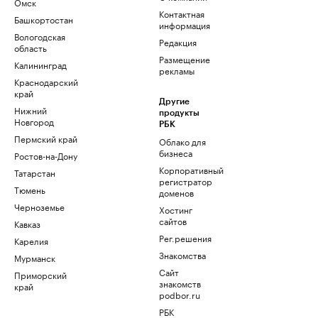
Омск
Контактная
Башкортостан
информация
Вологодская
Редакция
область
Размещение
Калининград
рекламы
Краснодарский
край
Другие
Нижний
продукты
Новгород
РБК
Пермский край
Облако для
бизнеса
Ростов-на-Дону
Корпоративный
Татарстан
регистратор
Тюмень
доменов
Черноземье
Хостинг
сайтов
Кавказ
Рег.решения
Карелия
Знакомства
Мурманск
Сайт
Приморский
знакомств
край
podbor.ru
РБК