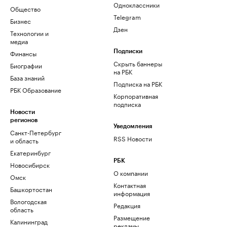
Одноклассники
Общество
Telegram
Бизнес
Дзен
Технологии и
медиа
Финансы
Подписки
Скрыть баннеры
Биографии
на РБК
База знаний
Подписка на РБК
РБК Образование
Корпоративная
подписка
Новости
регионов
Уведомления
Санкт-Петербург
RSS Новости
и область
Екатеринбург
РБК
Новосибирск
О компании
Омск
Контактная
Башкортостан
информация
Вологодская
Редакция
область
Размещение
Калининград
рекламы