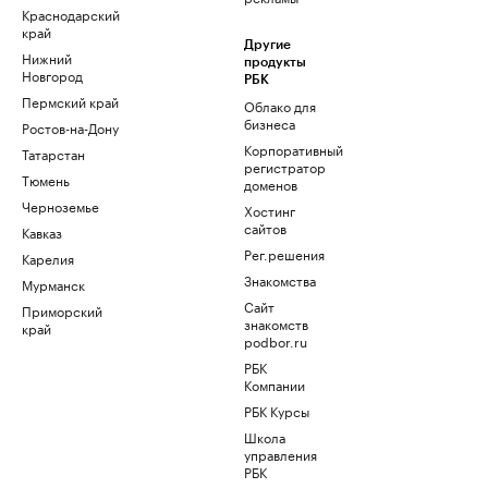
Краснодарский
край
Другие
Нижний
продукты
Новгород
РБК
Пермский край
Облако для
бизнеса
Ростов-на-Дону
Корпоративный
Татарстан
регистратор
Тюмень
доменов
Черноземье
Хостинг
сайтов
Кавказ
Рег.решения
Карелия
Знакомства
Мурманск
Сайт
Приморский
знакомств
край
podbor.ru
РБК
Компании
РБК Курсы
Школа
управления
РБК