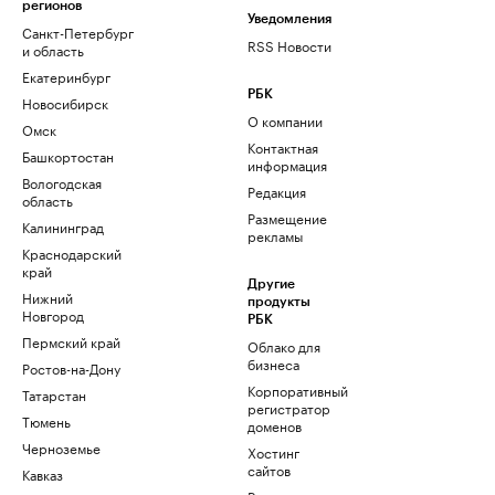
регионов
Уведомления
Санкт-Петербург
RSS Новости
и область
Екатеринбург
РБК
Новосибирск
О компании
Омск
Контактная
Башкортостан
информация
Вологодская
Редакция
область
Размещение
Калининград
рекламы
Краснодарский
край
Другие
Нижний
продукты
Новгород
РБК
Пермский край
Облако для
бизнеса
Ростов-на-Дону
Корпоративный
Татарстан
регистратор
Тюмень
доменов
Черноземье
Хостинг
сайтов
Кавказ