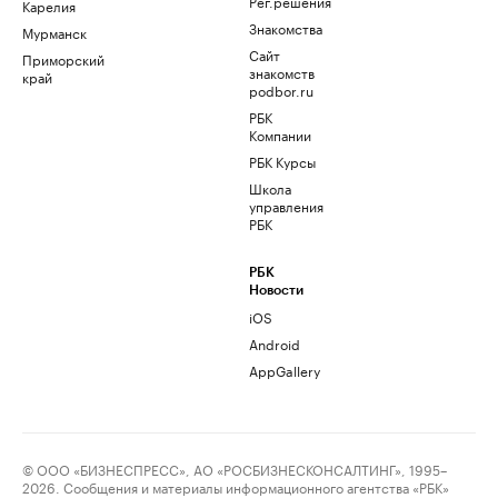
Рег.решения
Карелия
Знакомства
Мурманск
Сайт
Приморский
знакомств
край
podbor.ru
РБК
Компании
РБК Курсы
Школа
управления
РБК
РБК
Новости
iOS
Android
AppGallery
© ООО «БИЗНЕСПРЕСС», АО «РОСБИЗНЕСКОНСАЛТИНГ», 1995–
2026. Сообщения и материалы информационного агентства «РБК»