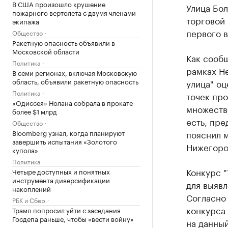
В США произошло крушение
Улица Бо
пожарного вертолета с двумя членами
торговой
экипажа
первого в
Общество
Ракетную опасность объявили в
Московской области
Как сооб
Политика
рамках Не
В семи регионах, включая Московскую
область, объявили ракетную опасность
улица" оц
Политика
точек про
«Одиссея» Нолана собрала в прокате
множество
более $1 млрд
есть, пре
Общество
Bloomberg узнал, когда планируют
пояснил 
завершить испытания «Золотого
Нижегоро
купола»
Политика
​Конкурс
Четыре доступных и понятных
инструмента диверсификации
для выявл
накоплений
Согласно
РБК и Сбер
конкурса 
Трамп попросил уйти с заседания
Госдепа раньше, чтобы «вести войну»
на данны