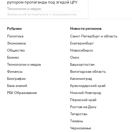
рупором пропаганды под эгидой ЦРУ
Технологии и медиа
Зеленский встретился с президентом
Сербии Вучичем
Политика
Рубрики
Новости регионов
Как устроены приватные террасы в
Политика
Санкт-Петербург и область
квартирах «Серии плюс»
Экономика
Екатеринбург
РБК и ПИК Серия плюс
Экс-президент Финляндии усомнился в
Общество
Новосибирск
сценарии нападения России на НАТО
Бизнес
Омск
Политика
Технологии и медиа
Башкортостан
Глава «Эксмо» назвал книгу, которая
поможет стать «лучшей версией себя»
Финансы
Вологодская область
Биографии
Калининград
РАДИО
Общество
База знаний
Краснодарский край
РБК Образование
Нижний Новгород
Загрузить еще
Пермский край
Ростов-на-Дону
Татарстан
Тюмень
Черноземье