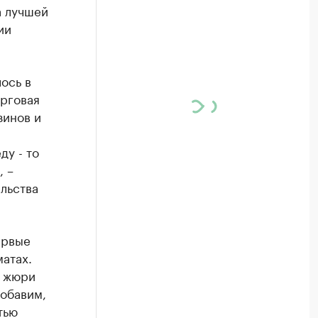
а лучшей
ии
ось в
орговая
зинов и
у - то
, –
льства
ервые
атах.
: жюри
Добавим,
тью