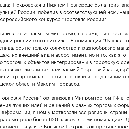
льшая Покровская в Нижнем Новгороде была признан
 улицей России, победив в соответствующей номинац
сероссийского конкурса "Торговля России".
щили в региональном минпроме, награждение состоял
дели российского ритейла. "В номинации "Лучшая т
енивалось не только количество и разнообразие мага
даж, их внешний вид и ассортимент, но и то, как это
 торговых объектов интегрированы в городскую сред
дставляют ли они так называемый "торговый коридор"
министр промышленности, торговли и предпринимате
дской области Максим Черкасов.
 "Торговля России" организован Мипромторгом РФ вп
ения лучших идей и решений в разных торговых форм
 информации, в нём участвовали все регионы страны
рассмотрело более 620 заявок в семи номинациях. 
й момент на улице Большой Покровской протяжённос