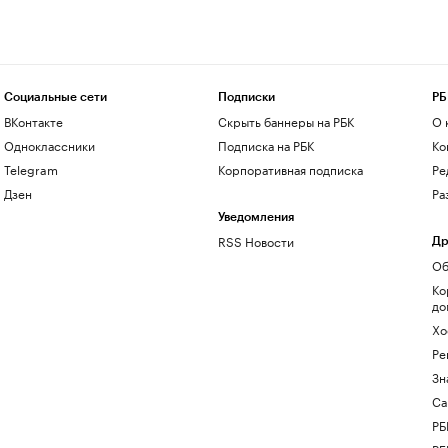
Социальные сети
Подписки
РБ
ВКонтакте
Скрыть баннеры на РБК
О 
Одноклассники
Подписка на РБК
Ко
Telegram
Корпоративная подписка
Ре
Дзен
Ра
Уведомления
RSS Новости
Др
Об
Ко
до
Хо
Ре
Зн
Са
РБ