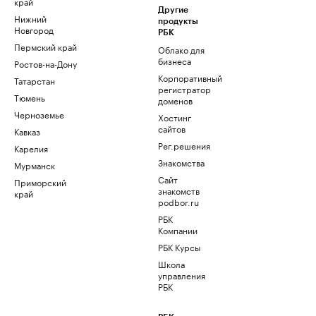
край
Другие
Нижний
продукты
Новгород
РБК
Пермский край
Облако для
бизнеса
Ростов-на-Дону
Корпоративный
Татарстан
регистратор
Тюмень
доменов
Черноземье
Хостинг
сайтов
Кавказ
Рег.решения
Карелия
Знакомства
Мурманск
Сайт
Приморский
знакомств
край
podbor.ru
РБК
Компании
РБК Курсы
Школа
управления
РБК