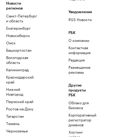
Новости
регионов
Уведомления
Санкт-Петербург
RSS Новости
и область
Екатеринбург
РБК
Новосибирск
О компании
Омск
Контактная
Башкортостан
информация
Вологодская
Редакция
область
Размещение
Калининград
рекламы
Краснодарский
край
Другие
Нижний
продукты
Новгород
РБК
Пермский край
Облако для
бизнеса
Ростов-на-Дону
Корпоративный
Татарстан
регистратор
Тюмень
доменов
Черноземье
Хостинг
сайтов