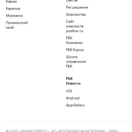
Кавказ
Рег.решения
Карелия
Знакомства
Мурманск
Сайт
Приморский
знакомств
край
podbor.ru
РБК
Компании
РБК Курсы
Школа
управления
РБК
РБК
Новости
iOS
Android
AppGallery
© ООО «БИЗНЕСПРЕСС», АО «РОСБИЗНЕСКОНСАЛТИНГ», 1995–