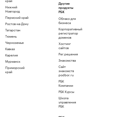
край
Другие
Нижний
продукты
Новгород
РБК
Пермский край
Облако для
бизнеса
Ростов-на-Дону
Корпоративный
Татарстан
регистратор
Тюмень
доменов
Черноземье
Хостинг
сайтов
Кавказ
Рег.решения
Карелия
Знакомства
Мурманск
Сайт
Приморский
знакомств
край
podbor.ru
РБК
Компании
РБК Курсы
Школа
управления
РБК