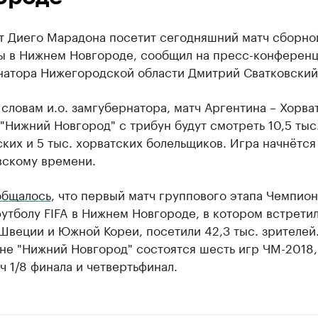
т Диего Марадона посетит сегодняшний матч сборно
ы в Нижнем Новгороде, сообщил на пресс-конференци
натора Нижегородской области Дмитрий Сватковский
 словам и.о. замгубернатора, матч Аргентина – Хорва
"Нижний Новгород" с трибун будут смотреть 10,5 тыс
ких и 5 тыс. хорватских болельщиков. Игра начнётся 
вскому времени.
общалось
, что первый матч группового этапа Чемпион
утболу FIFA в Нижнем Новгороде, в котором встрети
веции и Южной Кореи, посетили 42,3 тыс. зрителей
не "Нижний Новгород" состоятся шесть игр ЧМ-2018,
ч 1/8 финала и четвертьфинал.