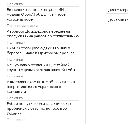
Политика
Вышедшие из-под контроля ИИ-
Диего Мар
модели OpenAI общались, чтобы
устроить побег
Дмитрий С
Технологии и медиа
Аэропорт Домодедово перешел на
обслуживание рейсов по согласованию
Политика
UKMTO сообщило о двух взрывах у
берегов Омана в Ормузском проливе
Политика
NYT узнала о создании ЦРУ тайной
группы с целью раскола властей Кубы
Политика
В американском штате объявили ЧС в
энергетике из-за украинского
конфликта
Политика
Рубио пошутил о межгалактических
проблемах в ответ на вопрос про
Украину
Политика
«Человек-паук: Новый день» за неделю