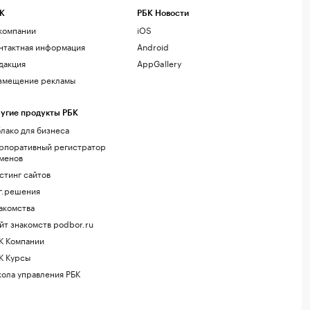
К
РБК Новости
компании
iOS
нтактная информация
Android
дакция
AppGallery
змещение рекламы
угие продукты РБК
лако для бизнеса
рпоративный регистратор
менов
стинг сайтов
г.решения
акомства
йт знакомств podbor.ru
К Компании
К Курсы
ола управления РБК