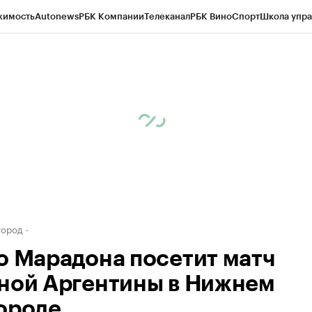
жимость
Autonews
РБК Компании
Телеканал
РБК Вино
Спорт
Школа упра
д
Стиль
Крипто
РБК Бизнес-среда
Дискуссионный клуб
Исследования
К
а контрагентов
Политика
Экономика
Бизнес
Технологии и медиа
Фина
город
о Марадона посетит матч
ной Аргентины в Нижнем
ороде