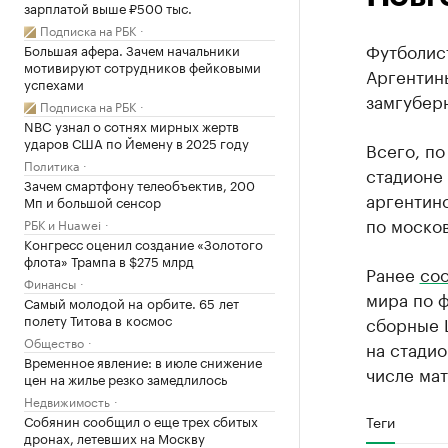
зарплатой выше ₽500 тыс.
Подписка на РБК
Футболис
Большая афера. Зачем начальники
мотивируют сотрудников фейковыми
Аргентин
успехами
замгубер
Подписка на РБК
NBC узнал о сотнях мирных жертв
ударов США по Йемену в 2025 году
Всего, по
Политика
стадионе 
Зачем смартфону телеобъектив, 200
аргентинс
Мп и большой сенсор
по моско
РБК и Huawei
Конгресс оценил создание «Золотого
флота» Трампа в $275 млрд
Ранее
со
Финансы
мира по ф
Самый молодой на орбите. 65 лет
полету Титова в космос
сборные Ш
Общество
на стадио
Временное явление: в июле снижение
числе мат
цен на жилье резко замедлилось
Недвижимость
Собянин сообщил о еще трех сбитых
Теги
дронах, летевших на Москву