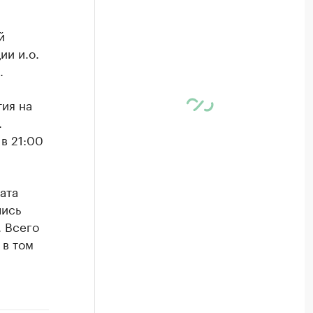
й
и и.о.
.
тия на
.
в 21:00
ата
лись
. Всего
 в том