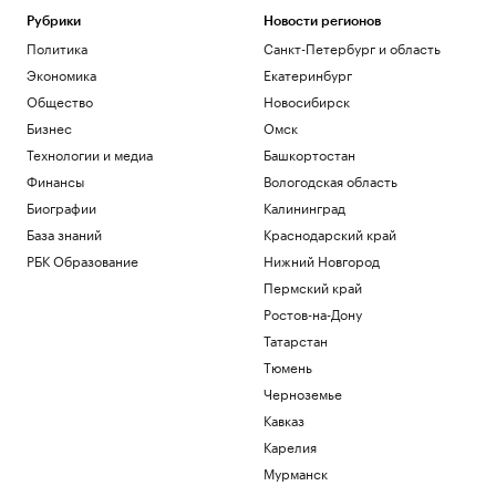
стал самым кассовым фильмом года
Рубрики
Новости регионов
Общество
Политика
Санкт-Петербург и область
WP узнала, что Трамп потребовал у
Хегсета объяснений из-за дефицита
Экономика
Екатеринбург
ракет
Общество
Новосибирск
Политика
Бизнес
Омск
«ЕП» узнала, что Залужного не пустили
Технологии и медиа
Башкортостан
на встречу с британским министром
Политика
Финансы
Вологодская область
Ярославский губернатор сообщил о
Биографии
Калининград
перекрытии трассы на Москву из-за
База знаний
Краснодарский край
атаки
РБК Образование
Нижний Новгород
Политика
Мирный житель и боец «Орлана»
Пермский край
ранены при атаке на Белгородскую
Ростов-на-Дону
область
Татарстан
Политика
Тюмень
Загрузить еще
Черноземье
Кавказ
Карелия
Мурманск