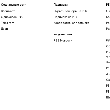
Социальные сети
Подписки
РБ
ВКонтакте
Скрыть баннеры на РБК
О 
Одноклассники
Подписка на РБК
Ко
Telegram
Корпоративная подписка
Ре
Дзен
Ра
Уведомления
RSS Новости
Др
Об
Ко
до
Хо
Ре
Зн
Са
РБ
РБ
Шк