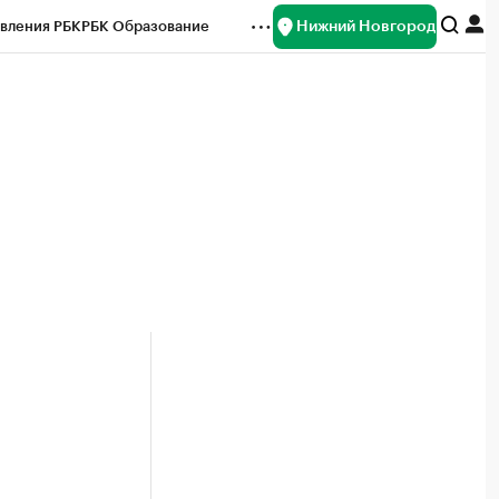
Нижний Новгород
вления РБК
РБК Образование
редитные рейтинги
Франшизы
нсы
Рынок наличной валюты