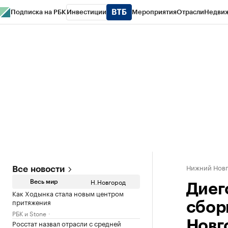
Подписка на РБК
Инвестиции
Мероприятия
Отрасли
Недви
РБК Курсы
РБК Life
Тренды
Визионеры
Национальные проекты
Горо
Газета
Спецпроекты СПб
Конференции СПб
Спецпроекты
Проверк
Нижний Нов
Все новости
Н.Новгород
Весь мир
Диег
Как Ходынка стала новым центром
притяжения
сбор
РБК и Stone
Росстат назвал отрасли с средней
Новг