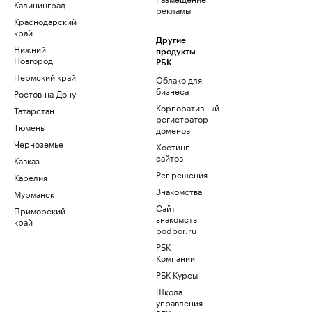
Калининград
рекламы
Краснодарский
край
Другие
Нижний
продукты
Новгород
РБК
Пермский край
Облако для
бизнеса
Ростов-на-Дону
Корпоративный
Татарстан
регистратор
Тюмень
доменов
Черноземье
Хостинг
сайтов
Кавказ
Рег.решения
Карелия
Знакомства
Мурманск
Сайт
Приморский
знакомств
край
podbor.ru
РБК
Компании
РБК Курсы
Школа
управления