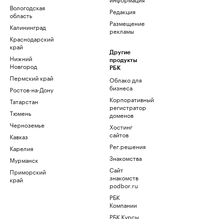
Вологодская
Редакция
область
Размещение
Калининград
рекламы
Краснодарский
край
Другие
Нижний
продукты
Новгород
РБК
Пермский край
Облако для
бизнеса
Ростов-на-Дону
Корпоративный
Татарстан
регистратор
Тюмень
доменов
Черноземье
Хостинг
сайтов
Кавказ
Рег.решения
Карелия
Знакомства
Мурманск
Сайт
Приморский
знакомств
край
podbor.ru
РБК
Компании
РБК Курсы