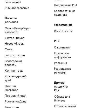
База знаний
Подписка на РБК
РБК Образование
Корпоративная
подписка
Новости
регионов
Уведомления
Санкт-Петербург
RSS Новости
и область
Екатеринбург
РБК
Новосибирск
О компании
Омск
Контактная
Башкортостан
информация
Вологодская
Редакция
область
Размещение
Калининград
рекламы
Краснодарский
край
Другие
Нижний
продукты
Новгород
РБК
Пермский край
Облако для
бизнеса
Ростов-на-Дону
Корпоративный
Татарстан