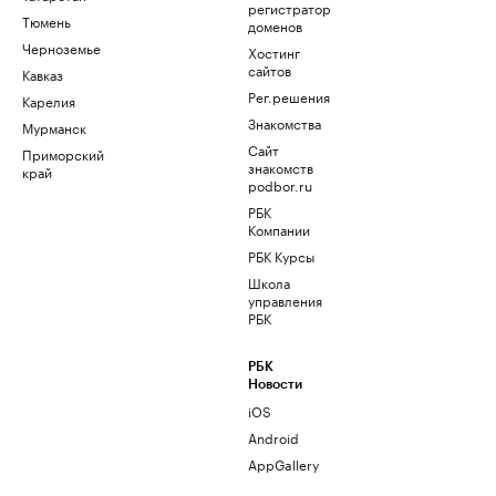
регистратор
Тюмень
доменов
Черноземье
Хостинг
сайтов
Кавказ
Рег.решения
Карелия
Знакомства
Мурманск
Сайт
Приморский
знакомств
край
podbor.ru
РБК
Компании
РБК Курсы
Школа
управления
РБК
РБК
Новости
iOS
Android
AppGallery