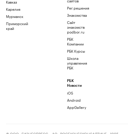
сайтов
Кавказ
Рег.решения
Карелия
Знакомства
Мурманск
Сайт
Приморский
знакомств
край
podbor.ru
РБК
Компании
РБК Курсы
Школа
управления
РБК
РБК
Новости
iOS
Android
AppGallery
© ООО «БИЗНЕСПРЕСС», АО «РОСБИЗНЕСКОНСАЛТИНГ», 1995–