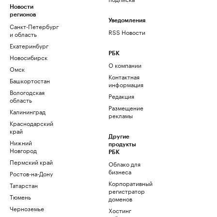
Новости
регионов
Уведомления
Санкт-Петербург
RSS Новости
и область
Екатеринбург
РБК
Новосибирск
О компании
Омск
Контактная
Башкортостан
информация
Вологодская
Редакция
область
Размещение
Калининград
рекламы
Краснодарский
край
Другие
Нижний
продукты
Новгород
РБК
Пермский край
Облако для
бизнеса
Ростов-на-Дону
Корпоративный
Татарстан
регистратор
Тюмень
доменов
Черноземье
Хостинг