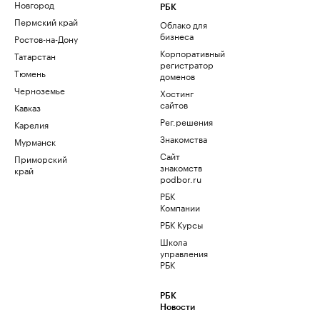
Новгород
РБК
Пермский край
Облако для
бизнеса
Ростов-на-Дону
Корпоративный
Татарстан
регистратор
Тюмень
доменов
Черноземье
Хостинг
сайтов
Кавказ
Рег.решения
Карелия
Знакомства
Мурманск
Сайт
Приморский
знакомств
край
podbor.ru
РБК
Компании
РБК Курсы
Школа
управления
РБК
РБК
Новости