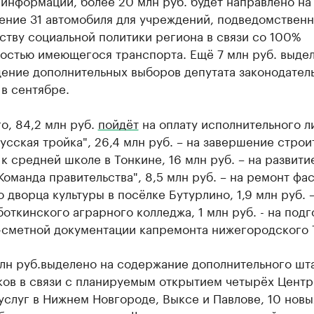
информации, более 20 млн руб. будет направлено на
ение 31 автомобиля для учреждений, подведомствен
тву социальной политики региона в связи со 100%
остью имеющегося транспорта. Ещё 7 млн руб. выде
дение дополнительных выборов депутата законодател
в сентябре.
о, 84,2 млн руб.
пойдёт
на оплату исполнительного л
усская тройка", 26,4 млн руб. – на завершение строи
к средней школе в Тонкине, 16 млн руб. – на развити
Команда правительства", 8,5 млн руб. – на ремонт фа
 дворца культуры в посёлке Бутурлино, 1,9 млн руб. –
откинского аграрного колледжа, 1 млн руб. - на подг
-сметной документации капремонта нижегородского
млн руб.выделено на содержание дополнительного шт
ков в связи с планируемым открытием четырёх Центр
услуг в Нижнем Новгороде, Выксе и Павлове, 10 новы