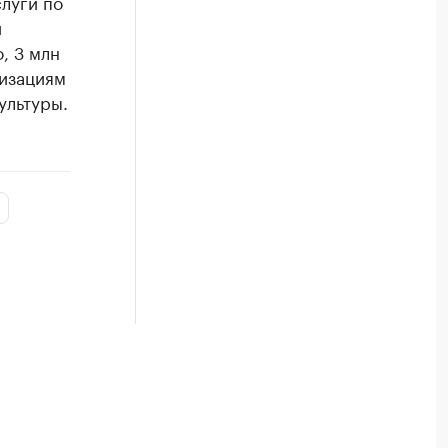
луги по
й
, 3 млн
низациям
ультуры.