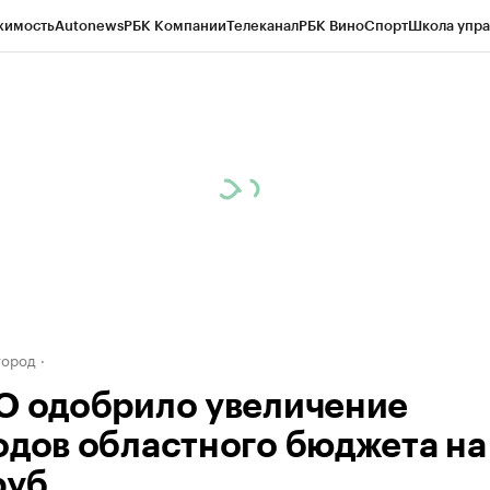
жимость
Autonews
РБК Компании
Телеканал
РБК Вино
Спорт
Школа упра
д
Стиль
Крипто
РБК Бизнес-среда
Дискуссионный клуб
Исследования
К
а контрагентов
Политика
Экономика
Бизнес
Технологии и медиа
Фина
город
О одобрило увеличение
одов областного бюджета на
руб.