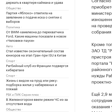
Согласно 
держать в квартире каймана и удава
приобрет
Общество
министерс
Партия «Яблоко» ответила на
заявление о подаче иска о снятии с
изношенн
выборов
на прове
Политика
собрания 
От BWM-хамелеона до перехватчика
Ford. Какие машины показали в новом
«Человеке-пауке»
Кроме тог
Авто
ЗАО ТД "Р
Стал известен окончательный состав
юниоров на этап Гран-при ISU в Китае
пристроя 
Спорт
портала "
Регбийный клуб из Франции подвергся
районного
кибератаке
нужды Раб
Спорт
Жизнь с видом на пруд или реку:
проектно
подборка жилья у набережных и
пляжей
Ещё 2,9 
РБК и ПИК Серия плюс
В Железногорске ввели режим ЧС из-за
сотрудни
отсутствия воды
оказания 
Общество