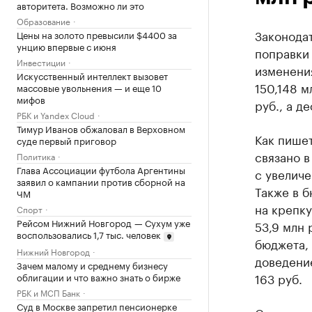
авторитета. Возможно ли это
Образование
Законодат
Цены на золото превысили $4400 за
унцию впервые с июня
поправки 
Инвестиции
изменени
Искусственный интеллект вызовет
150,148 м
массовые увольнения — и еще 10
мифов
руб., а д
РБК и Yandex Cloud
Тимур Иванов обжаловал в Верховном
Как пише
суде первый приговор
связано 
Политика
Глава Ассоциации футбола Аргентины
с увеличе
заявил о кампании против сборной на
Также в б
ЧМ
на крепку
Спорт
Рейсом Нижний Новгород — Сухум уже
53,9 млн 
воспользовались 1,7 тыс. человек
бюджета, 
Нижний Новгород
доведение
Зачем малому и среднему бизнесу
163 руб.
облигации и что важно знать о бирже
РБК и МСП Банк
Суд в Москве запретил пенсионерке