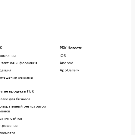
К
РБК Новости
компании
iOS
нтактная информация
Android
дакция
AppGallery
змещение рекламы
угие продукты РБК
лако для бизнеса
рпоративный регистратор
менов
стинг сайтов
г.решения
акомства