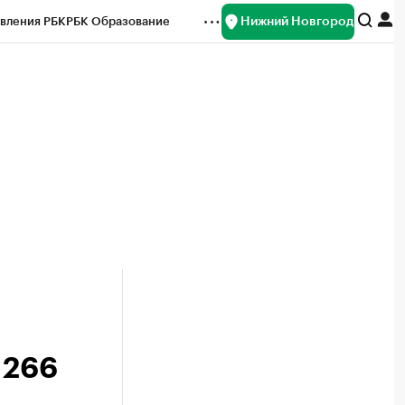
Нижний Новгород
вления РБК
РБК Образование
редитные рейтинги
Франшизы
нсы
Рынок наличной валюты
 266