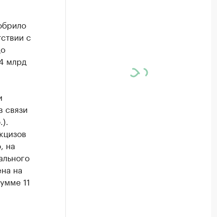
обрило
тствии с
до
04 млрд
​
в связи
).
кцизов
, на
ального
ена на
умме 11