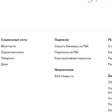
Социальные сети
Подписки
РБ
ВКонтакте
Скрыть баннеры на РБК
О 
Одноклассники
Подписка на РБК
Ко
Telegram
Корпоративная подписка
Ре
Дзен
Ра
Уведомления
RSS Новости
Др
Об
Ко
до
Хо
Ре
Зн