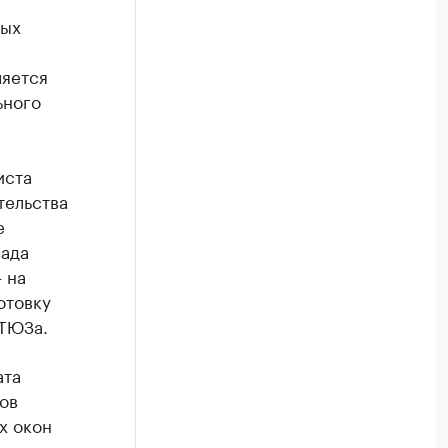
ных
ляется
ьного
иста
тельства
е
сада
 на
отовку
 ТЮЗа.
ата
ов
х окон