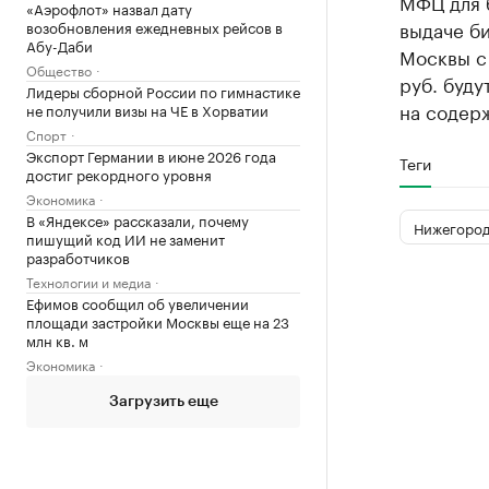
МФЦ для б
«Аэрофлот» назвал дату
выдаче б
возобновления ежедневных рейсов в
Абу-Даби
Москвы с 
Общество
руб. буд
Лидеры сборной России по гимнастике
на содерж
не получили визы на ЧЕ в Хорватии
Спорт
Экспорт Германии в июне 2026 года
Теги
достиг рекордного уровня
Экономика
В «Яндексе» рассказали, почему
Нижегород
пишущий код ИИ не заменит
разработчиков
Технологии и медиа
Ефимов сообщил об увеличении
площади застройки Москвы еще на 23
млн кв. м
Экономика
Загрузить еще