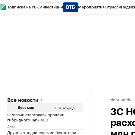
Подписка на РБК
Инвестиции
Мероприятия
Отрасли
Недви
РБК Курсы
РБК Life
Тренды
Визионеры
Национальные проекты
Горо
Газета
Спецпроекты СПб
Конференции СПб
Спецпроекты
Проверк
Нижний Нов
Все новости
Н.Новгород
Весь мир
ЗС Н
В России стартовали продажи
гибридного Tank 400
расх
Авто
Дружба с подчиненными без потери
млн 