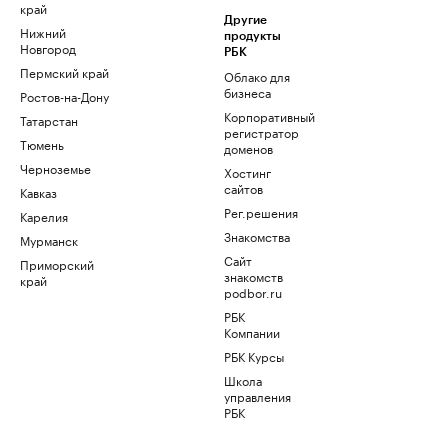
край
Другие
Нижний
продукты
Новгород
РБК
Пермский край
Облако для
бизнеса
Ростов-на-Дону
Корпоративный
Татарстан
регистратор
Тюмень
доменов
Черноземье
Хостинг
сайтов
Кавказ
Рег.решения
Карелия
Знакомства
Мурманск
Сайт
Приморский
знакомств
край
podbor.ru
РБК
Компании
РБК Курсы
Школа
управления
РБК