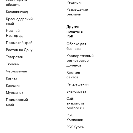
Редакция
область
Размещение
Калининград
рекламы
Краснодарский
край
Другие
Нижний
продукты
Новгород
РБК
Пермский край
Облако для
бизнеса
Ростов-на-Дону
Корпоративный
Татарстан
регистратор
Тюмень
доменов
Черноземье
Хостинг
сайтов
Кавказ
Рег.решения
Карелия
Знакомства
Мурманск
Сайт
Приморский
знакомств
край
podbor.ru
РБК
Компании
РБК Курсы