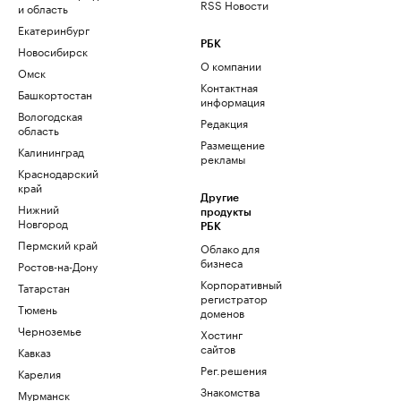
RSS Новости
и область
Екатеринбург
РБК
Новосибирск
О компании
Омск
Контактная
Башкортостан
информация
Вологодская
Редакция
область
Размещение
Калининград
рекламы
Краснодарский
край
Другие
Нижний
продукты
Новгород
РБК
Пермский край
Облако для
бизнеса
Ростов-на-Дону
Корпоративный
Татарстан
регистратор
Тюмень
доменов
Черноземье
Хостинг
сайтов
Кавказ
Рег.решения
Карелия
Знакомства
Мурманск