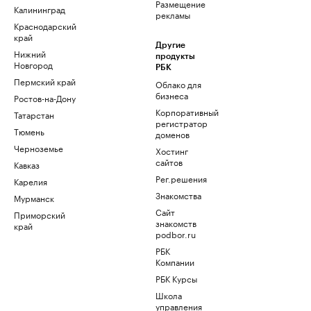
Размещение
Калининград
рекламы
Краснодарский
край
Другие
Нижний
продукты
Новгород
РБК
Пермский край
Облако для
бизнеса
Ростов-на-Дону
Корпоративный
Татарстан
регистратор
Тюмень
доменов
Черноземье
Хостинг
сайтов
Кавказ
Рег.решения
Карелия
Знакомства
Мурманск
Сайт
Приморский
знакомств
край
podbor.ru
РБК
Компании
РБК Курсы
Школа
управления