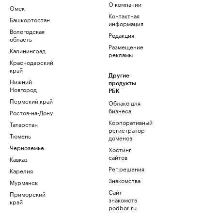
О компании
Омск
Контактная
Башкортостан
информация
Вологодская
Редакция
область
Размещение
Калининград
рекламы
Краснодарский
край
Другие
Нижний
продукты
Новгород
РБК
Пермский край
Облако для
бизнеса
Ростов-на-Дону
Корпоративный
Татарстан
регистратор
Тюмень
доменов
Черноземье
Хостинг
сайтов
Кавказ
Рег.решения
Карелия
Знакомства
Мурманск
Сайт
Приморский
знакомств
край
podbor.ru