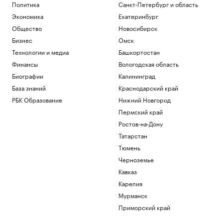
Политика
Санкт-Петербург и область
Политика
Экономика
Екатеринбург
В Пензенской области ввели план
«Ковер»
Общество
Новосибирск
Политика
Бизнес
Омск
Четыре человека погибли при взрыве в
Технологии и медиа
Башкортостан
автобусе в Сирии
Финансы
Вологодская область
Общество
Биографии
Калининград
В Африке поддержали Инфантино
после скандала с продажей прав ЧМ
База знаний
Краснодарский край
Спорт
РБК Образование
Нижний Новгород
Запасы газа в Европе на минимуме. Что
Пермский край
будет зимой
Ростов-на-Дону
Подписка на РБК
Татарстан
Экс-глава Mind Money признала вину
по «делу брокеров» о хищении ₽7 млрд
Тюмень
Финансы
Черноземье
Кавказ
Загрузить еще
Карелия
Мурманск
Приморский край