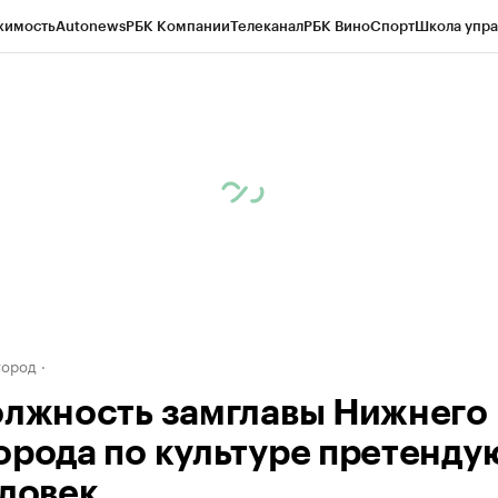
жимость
Autonews
РБК Компании
Телеканал
РБК Вино
Спорт
Школа упра
д
Стиль
Крипто
РБК Бизнес-среда
Дискуссионный клуб
Исследования
К
а контрагентов
Политика
Экономика
Бизнес
Технологии и медиа
Фина
город
олжность замглавы Нижнего
орода по культуре претенду
еловек