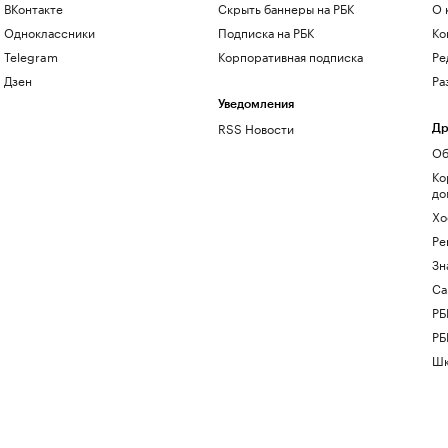
ВКонтакте
Скрыть баннеры на РБК
О 
Одноклассники
Подписка на РБК
Ко
Telegram
Корпоративная подписка
Ре
Дзен
Ра
Уведомления
RSS Новости
Др
Об
Ко
до
Хо
Ре
Зн
Са
РБ
РБ
Шк