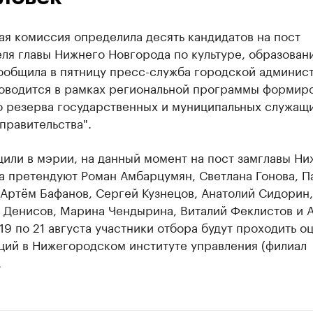
я комиссия определила десять кандидатов на пост
ля главы Нижнего Новгорода по культуре, образован
сообщила в пятницу пресс-служба городской админис
оводится в рамках региональной программы формир
о резерва государственных и муниципальных служащ
правительства".
или в мэрии, на данный момент на пост замглавы Ни
а претендуют Роман Амбарцумян, Светлана Гонова, П
Артём Бафанов, Сергей Кузнецов, Анатолий Сидорин,
 Денисов, Марина Чендырина, Виталий Феклистов и 
19 по 21 августа участники отбора будут проходить о
ций в Нижегородском институте управления (филиал
.