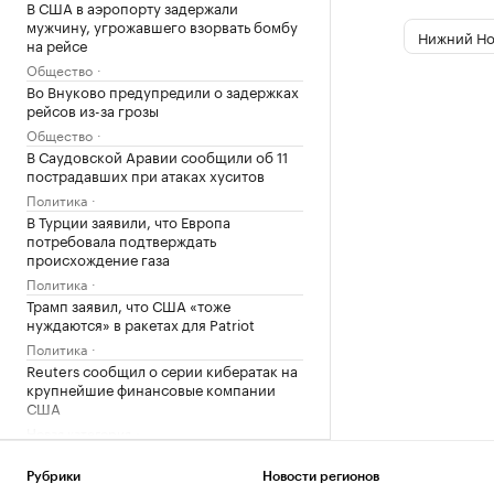
В США в аэропорту задержали
мужчину, угрожавшего взорвать бомбу
Нижний Но
на рейсе
Общество
Во Внуково предупредили о задержках
рейсов из-за грозы
Общество
В Саудовской Аравии сообщили об 11
пострадавших при атаках хуситов
Политика
В Турции заявили, что Европа
потребовала подтверждать
происхождение газа
Политика
Трамп заявил, что США «тоже
нуждаются» в ракетах для Patriot
Политика
Reuters сообщил о серии кибератак на
крупнейшие финансовые компании
США
Новая категория
Трамп подписал указы,
ограничивающие право на
Рубрики
Новости регионов
гражданство по рождению