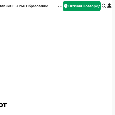
Нижний Новгород
вления РБК
РБК Образование
редитные рейтинги
Франшизы
нсы
Рынок наличной валюты
ют