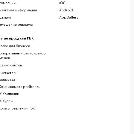
компании
iOS
нтактная информация
Android
дакция
AppGallery
змещение рекламы
угие продукты РБК
лако для бизнеса
рпоративный регистратор
менов
стинг сайтов
г.решения
акомства
йт знакомств podbor.ru
К Компании
К Курсы
ола управления РБК