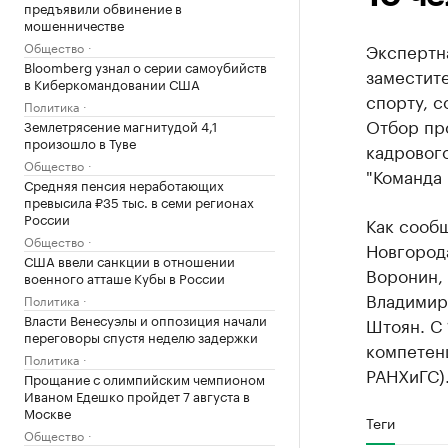
предъявили обвинение в
мошенничестве
Общество
Экспертна
Bloomberg узнал о серии самоубийств
заместите
в Киберкомандовании США
спорту, 
Политика
Отбор пр
Землетрясение магнитудой 4,1
произошло в Туве
кадровог
Общество
"Команда 
Средняя пенсия неработающих
превысила ₽35 тыс. в семи регионах
России
Как сообщ
Общество
Новгород
США ввели санкции в отношении
Воронин, 
военного атташе Кубы в России
Владимир
Политика
Власти Венесуэлы и оппозиция начали
Штоян. С 
переговоры спустя неделю задержки
компетен
Политика
РАНХиГС)
Прощание с олимпийским чемпионом
Иваном Едешко пройдет 7 августа в
Москве
Теги
Общество