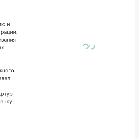
ию и
трации.
ования
их
жнего
авел
Артур
ценку