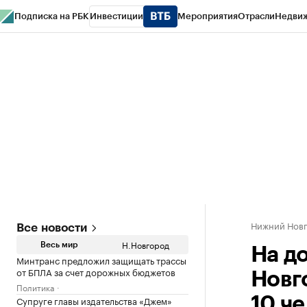
Подписка на РБК
Инвестиции
Мероприятия
Отрасли
Недви
РБК Курсы
РБК Life
Тренды
Визионеры
Национальные проекты
Горо
Газета
Спецпроекты СПб
Конференции СПб
Спецпроекты
Проверк
Нижний Нов
Все новости
Н.Новгород
Весь мир
На д
Минтранс предложил защищать трассы
от БПЛА за счет дорожных бюджетов
Новг
Политика
Супруге главы издательства «Джем»
10 ч