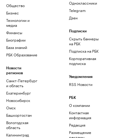
Одноклассники
Общество
Telegram
Бизнес
Дзен
Технологии и
медиа
Финансы
Подписки
Скрыть баннеры
Биографии
на РБК
База знаний
Подписка на РБК
РБК Образование
Корпоративная
подписка
Новости
регионов
Уведомления
Санкт-Петербург
RSS Новости
и область
Екатеринбург
РБК
Новосибирск
О компании
Омск
Контактная
Башкортостан
информация
Вологодская
Редакция
область
Размещение
Калининград
рекламы