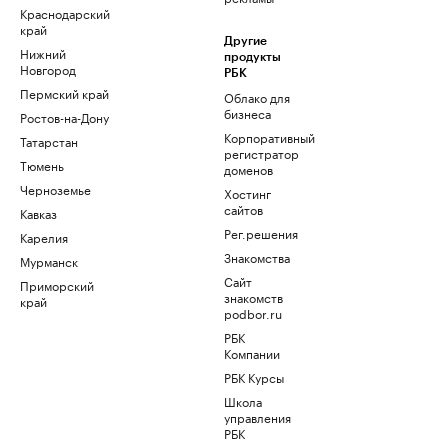
Краснодарский
край
Другие
Нижний
продукты
Новгород
РБК
Пермский край
Облако для
бизнеса
Ростов-на-Дону
Корпоративный
Татарстан
регистратор
Тюмень
доменов
Черноземье
Хостинг
сайтов
Кавказ
Рег.решения
Карелия
Знакомства
Мурманск
Сайт
Приморский
знакомств
край
podbor.ru
РБК
Компании
РБК Курсы
Школа
управления
РБК