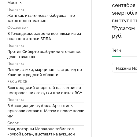
Москвы
сентября
Политика
энергобл
Жить как итальянская бабушка: что
выступае
такое нонна-максинг
"Русатом 
Общество
В Геленджике закрыли все пляжи из-за
руб.
опасности атаки БПЛА
Политика
Теги
Против Сийярто возбудили уголовное
дело о взятках
Политика
Нижний Но
Пляжи, замки, марципан: гастрогид по
Калининградской области
РБК и РСХБ
Белгородский оперштаб назвал число
пострадавших за сутки при атаках ВСУ
Политика
В Ассоциации футбола Аргентины
призвали оставить Месси в покое после
ЧМ
Спорт
Мяч, которым Марадона забил гол
«рукой Бога», выставят на аукцион