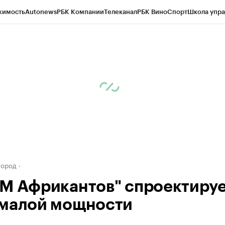
жимость
Autonews
РБК Компании
Телеканал
РБК Вино
Спорт
Школа упра
д
Стиль
Крипто
РБК Бизнес-среда
Дискуссионный клуб
Исследования
К
а контрагентов
Политика
Экономика
Бизнес
Технологии и медиа
Фина
город
М Африкантов" спроектиру
малой мощности