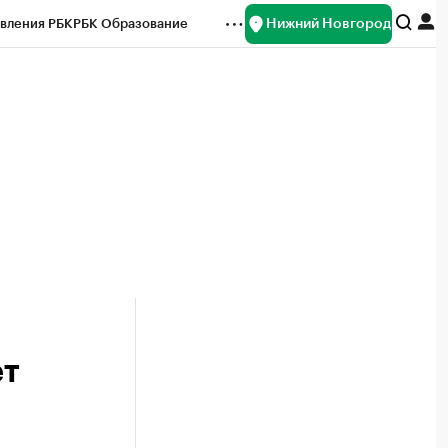
Нижний Новгород
вления РБК
РБК Образование
редитные рейтинги
Франшизы
нсы
Рынок наличной валюты
ет