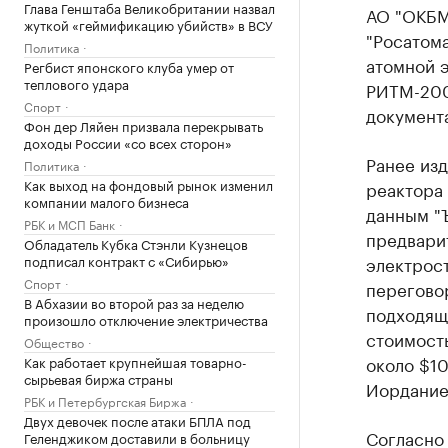
Глава Генштаба Великобритании назвал
АО "ОКБМ
жуткой «геймификацию убийств» в ВСУ
"Росатома
Политика
атомной 
Регбист японского клуба умер от
теплового удара
РИТМ-200
Спорт
документ
Фон дер Ляйен призвала перекрывать
доходы России «со всех сторон»
Ранее из
Политика
Как выход на фондовый рынок изменил
реактора 
компании малого бизнеса
данным "Ъ
РБК и МСП Банк
предвари
Обладатель Кубка Стэнли Кузнецов
подписал контракт с «Сибирью»
электрост
Спорт
переговор
В Абхазии во второй раз за неделю
подходящ
произошло отключение электричества
стоимость
Общество
около $10
Как работает крупнейшая товарно-
сырьевая биржа страны
Иордание
РБК и Петербургская Биржа
Двух девочек после атаки БПЛА под
Согласно
Геленджиком доставили в больницу