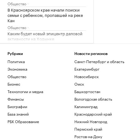
Общество
В Красноярском крае начали поиски
семьи с ребенком, пропавшей на реке
Кан
Общество
Каким будет новый эпицентр деловой
активности на Ходынке
РБК и Stone
Венесуэлу охватили протесты из-за
Рубрики
Новости регионов
ежедневных отключений
Политика
Санкт-Петербург и область
электроэнергии
Экономика
Екатеринбург
Политика
Собянин показал кадры с почти 2 тыс.
Общество
Новосибирск
БПЛА, летевшими к Москве за неделю
Бизнес
Омск
Политика
Технологии и медиа
Башкортостан
Финансы
Вологодская область
Загрузить еще
Биографии
Калининград
База знаний
Краснодарский край
РБК Образование
Нижний Новгород
Пермский край
Ростов-на-Дону