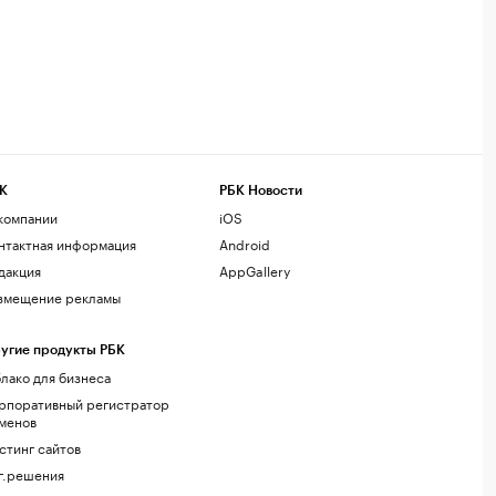
К
РБК Новости
компании
iOS
нтактная информация
Android
дакция
AppGallery
змещение рекламы
угие продукты РБК
лако для бизнеса
рпоративный регистратор
менов
стинг сайтов
г.решения