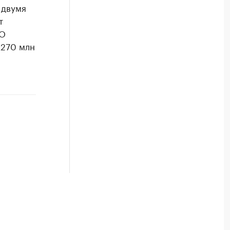
 двумя
т
АО
 270 млн