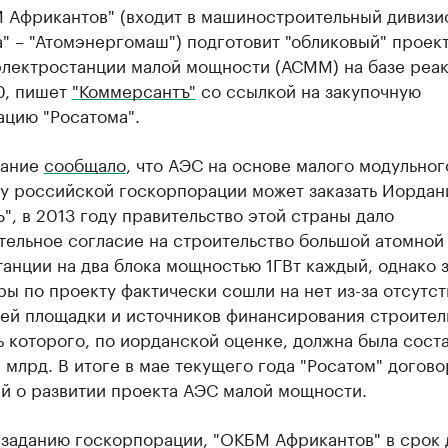
 Африкантов" (входит в машиностроительный дивизи
" – "Атомэнергомаш") подготовит "обликовый" проек
электростанции малой мощности (АСММ) на базе реа
, пишет
"Коммерсантъ"
со ссылкой на закупочную
ацию "Росатома".
дание
сообщало
, что АЭС на основе малого модульног
у российской госкорпорации может заказать Иордани
", в 2013 году правительство этой страны дало
тельное согласие на строительство большой атомной
анции на два блока мощностью 1ГВт каждый, однако 
ы по проекту фактически сошли на нет из-за отсутст
ей площадки и источников финансирования строитель
 которого, по иорданской оценке, должна была сост
 млрд. В итоге в мае текущего года "Росатом" догово
й о развитии проекта АЭС малой мощности.
 заданию госкорпорации, "ОКБМ Африкантов" в срок 