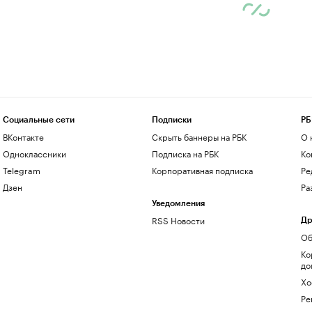
Социальные сети
Подписки
РБ
ВКонтакте
Скрыть баннеры на РБК
О 
Одноклассники
Подписка на РБК
Ко
Telegram
Корпоративная подписка
Ре
Дзен
Ра
Уведомления
RSS Новости
Др
Об
Ко
до
Хо
Ре