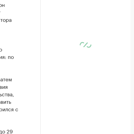
он
т
ктора
о
я: по
затем
вия
ства,
авить
рился с
до 29