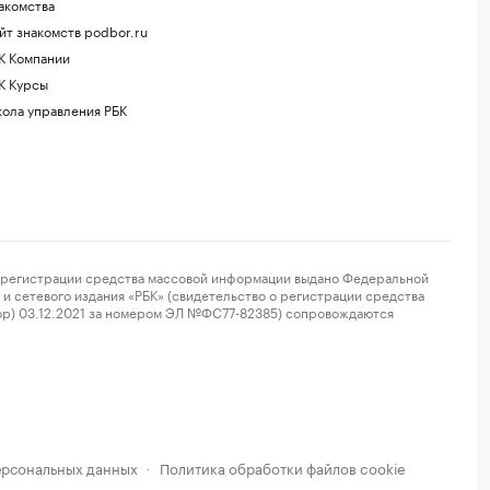
акомства
йт знакомств podbor.ru
К Компании
К Курсы
ола управления РБК
регистрации средства массовой информации выдано Федеральной
и сетевого издания «РБК» (свидетельство о регистрации средства
ор) 03.12.2021 за номером ЭЛ №ФС77-82385) сопровождаются
ерсональных данных
Политика обработки файлов cookie
·