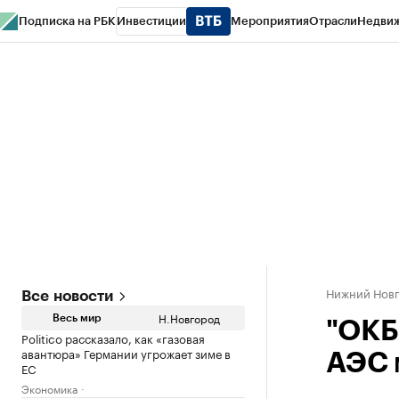
Подписка на РБК
Инвестиции
Мероприятия
Отрасли
Недви
РБК Курсы
РБК Life
Тренды
Визионеры
Национальные проекты
Горо
Газета
Спецпроекты СПб
Конференции СПб
Спецпроекты
Проверк
Нижний Нов
Все новости
Н.Новгород
Весь мир
"ОКБ
Politico рассказало, как «газовая
авантюра» Германии угрожает зиме в
АЭС 
ЕС
Экономика