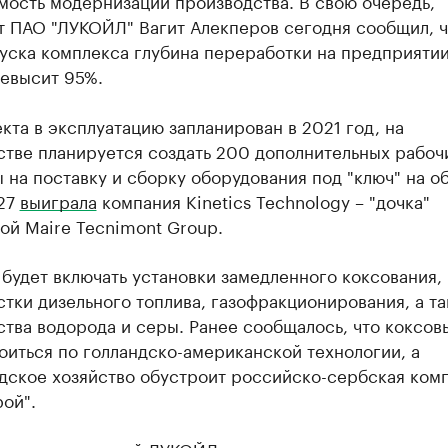
мость модернизации производства. В свою очередь,
т ПАО "ЛУКОЙЛ" Вагит Алекперов сегодня сообщил, ч
уска комплекса глубина переработки на предприятии
ревысит 95%.
кта в эксплуатацию запланирован в 2021 год, на
тве планируется создать 200 дополнительных рабочи
 на поставку и сборку оборудования под "ключ" на 
27
выиграла
компания Kinetics Technology – "дочка"
ой Maire Tecnimont Group.
будет включать установки замедленного коксования,
тки дизельного топлива, газофракционирования, а т
тва водорода и серы. Ранее сообщалось, что коксов
оиться по голландско-американской технологии, а
дское хозяйство обустроит российско-сербская ком
ой".