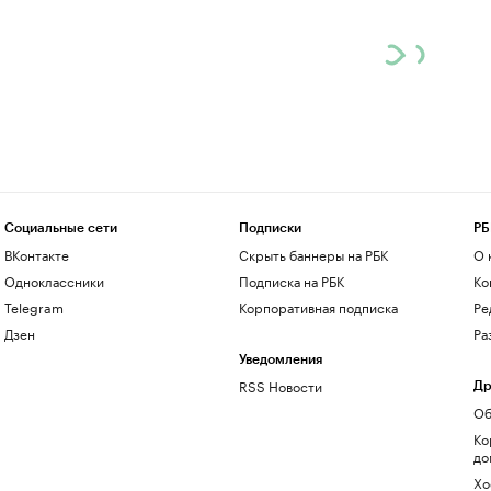
Социальные сети
Подписки
РБ
ВКонтакте
Скрыть баннеры на РБК
О 
Одноклассники
Подписка на РБК
Ко
Telegram
Корпоративная подписка
Ре
Дзен
Ра
Уведомления
RSS Новости
Др
Об
Ко
до
Хо