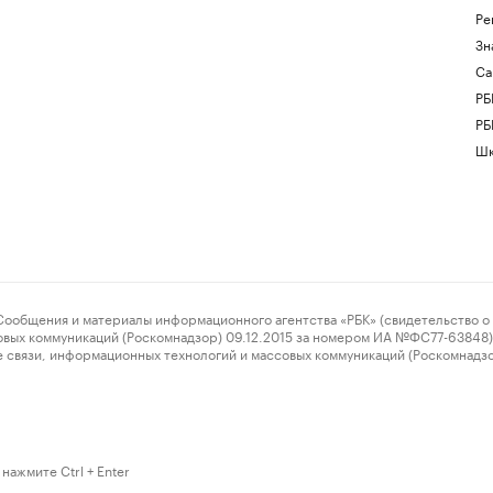
Ре
Зн
Са
РБ
РБ
Шк
ения и материалы информационного агентства «РБК» (свидетельство о 
овых коммуникаций (Роскомнадзор) 09.12.2015 за номером ИА №ФС77-63848) 
 связи, информационных технологий и массовых коммуникаций (Роскомнадз
нажмите Ctrl + Enter