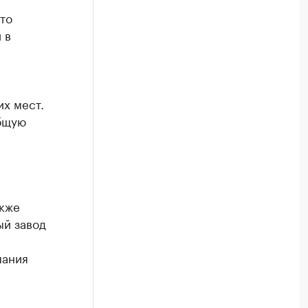
то
 в
х мест.
общую
акже
ый завод
пания