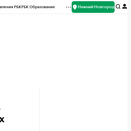
Нижний Новгород
вления РБК
РБК Образование
редитные рейтинги
Франшизы
нсы
Рынок наличной валюты
о
х