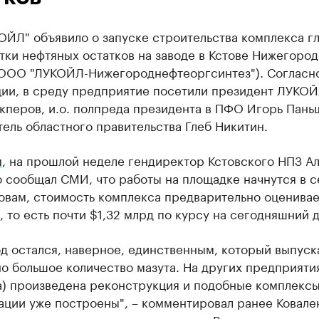
ОЙЛ" объявило о запуске строительства комплекса г
ки нефтяных остатков на заводе в Кстове Нижегоро
(ООО "ЛУКОЙЛ-Нижегороднефтеоргсинтез"). Согласн
ии, в среду предприятие посетили президент ЛУКО
кперов, и.о. полпреда президента в ПФО Игорь Пань
ель областного правительства Глеб Никитин.
м
, на прошлой неделе гендиректор Кстовского НПЗ А
 сообщал СМИ, что работы на площадке начнутся в с
овам, стоимость комплекса предварительно оценивае
, то есть почти $1,32 млрд по курсу на сегодняшний д
д остался, наверное, единственным, который выпуск
о большое количество мазута. На других предприяти
) произведена реконструкция и подобные комплексы
ации уже построены", – комментировал ранее Ковале