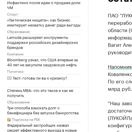
Инфантино после идеи о продаже доли
ЧМ
Спорт
ПАО "ЛУК
«Тактическая нищета»: как бизнес
переработ
имитирует нехватку денег ради выгоды
области 
Образование
информац
Lamoda расширяет инструменты
поддержки российских дизайнерских
Вагит Але
брендов
руководит
Компании
Bloomberg узнал, что США впервые за
40 лет не закупили саудовскую нефть
Напомни
Политика
Коваленко
✍🏻 Тест: готовы ли вы к кризису?
По его сл
млрд руб.
Степень MBA: что это такое и как ее
получить
Образование
"Наш заво
Три способа взыскать долг с
достаточн
бенефициара без запуска банкротства
(ЛУКОЙЛа
Подписка на РБК
конфигур
Федеральный застройщик назвал
секрет эффективного выхода в новые