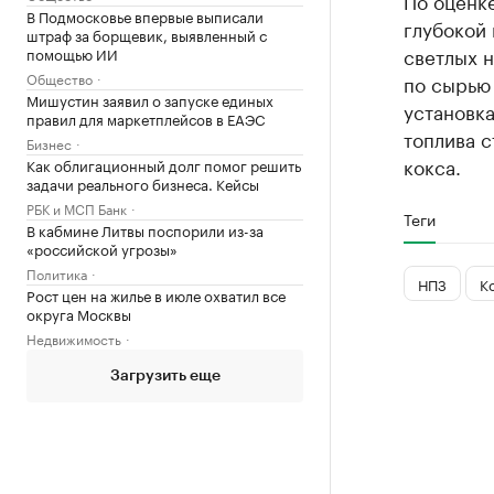
По оценк
В Подмосковье впервые выписали
глубокой 
штраф за борщевик, выявленный с
светлых 
помощью ИИ
Общество
по сырью 
Мишустин заявил о запуске единых
установка
правил для маркетплейсов в ЕАЭС
топлива с
Бизнес
кокса.
Как облигационный долг помог решить
задачи реального бизнеса. Кейсы
РБК и МСП Банк
Теги
В кабмине Литвы поспорили из-за
«российской угрозы»
Политика
НПЗ
К
Рост цен на жилье в июле охватил все
округа Москвы
Недвижимость
Загрузить еще