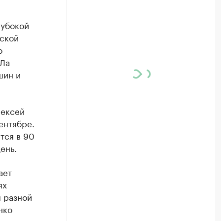
лубокой
дской
о
ЙЛа
шин и
лексей
ентябре.
тся в 90
ень.
ает
ях
 разной
нко