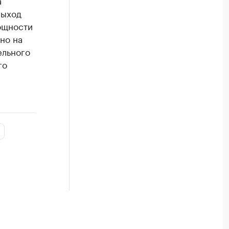
а
выход
ощности
дно на
ельного
го