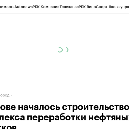
жимость
Autonews
РБК Компании
Телеканал
РБК Вино
Спорт
Школа упра
д
Стиль
Крипто
РБК Бизнес-среда
Дискуссионный клуб
Исследования
К
а контрагентов
Политика
Экономика
Бизнес
Технологии и медиа
Фина
город
тове началось строительств
лекса переработки нефтяны
тков