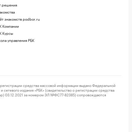
г.решения
акомства
йт знакомств podbor.ru
К Компании
К Курсы
ола управления РБК
регистрации средства массовой информации выдано Федеральной
и сетевого издания «РБК» (свидетельство о регистрации средства
ор) 03.12.2021 за номером ЭЛ №ФС77-82385) сопровождаются