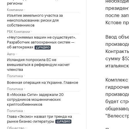
необходи
регионы
президен
Компании
после зап
Изъятие земельного участка за
неиспользование: риски для
Кстове п
собственников
РБК Компании
Ввод объе
«Неугоняемых машин не существует».
Разработчик автоохранных систем —
производс
об автокражах
РАДИО
Контракты
Авто
сумму $5
Исландия попросила ЕС не
вмешиваться в референдум насчет
итальянск
членства
Политика
Комплекс 
Военная операция на Украине. Главное
гидроочис
Политика
производс
В «Москва-Сити» задержали 20
сотрудников мошеннических
будет стр
криптообменников
общезаво
Политика
"Велесстр
Глава «Эксмо» назвал три тренда на
рынке бизнес-литературы
РАДИО
Общество