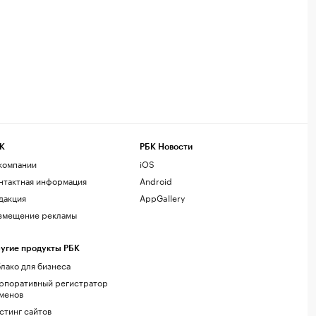
К
РБК Новости
компании
iOS
нтактная информация
Android
дакция
AppGallery
змещение рекламы
угие продукты РБК
лако для бизнеса
рпоративный регистратор
менов
стинг сайтов