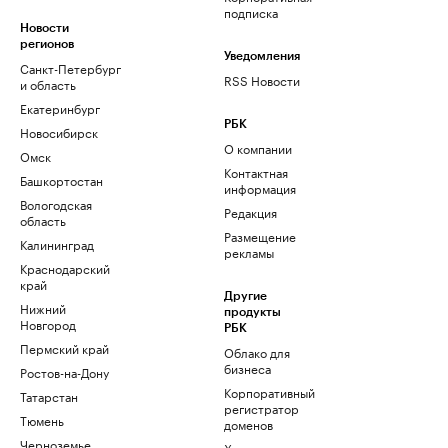
подписка
Новости
регионов
Уведомления
Санкт-Петербург
RSS Новости
и область
Екатеринбург
РБК
Новосибирск
О компании
Омск
Контактная
Башкортостан
информация
Вологодская
Редакция
область
Размещение
Калининград
рекламы
Краснодарский
край
Другие
Нижний
продукты
Новгород
РБК
Пермский край
Облако для
бизнеса
Ростов-на-Дону
Корпоративный
Татарстан
регистратор
Тюмень
доменов
Черноземье
Хостинг