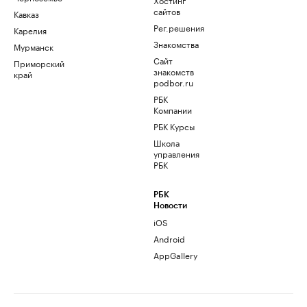
сайтов
Кавказ
Рег.решения
Карелия
Знакомства
Мурманск
Сайт
Приморский
знакомств
край
podbor.ru
РБК
Компании
РБК Курсы
Школа
управления
РБК
РБК
Новости
iOS
Android
AppGallery