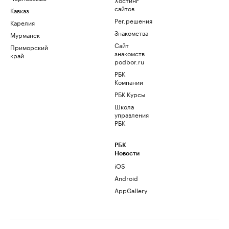
сайтов
Кавказ
Рег.решения
Карелия
Знакомства
Мурманск
Сайт
Приморский
знакомств
край
podbor.ru
РБК
Компании
РБК Курсы
Школа
управления
РБК
РБК
Новости
iOS
Android
AppGallery