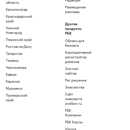
область
Размещение
Калининград
рекламы
Краснодарский
край
Другие
Нижний
продукты
Новгород
РБК
Пермский край
Облако для
бизнеса
Ростов-на-Дону
Корпоративный
Татарстан
регистратор
Тюмень
доменов
Черноземье
Хостинг
сайтов
Кавказ
Рег.решения
Карелия
Знакомства
Мурманск
Сайт
Приморский
знакомств
край
podbor.ru
РБК
Компании
РБК Курсы
Школа