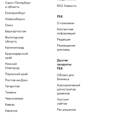
Санкт-Петербург
RSS Новости
и область
Екатеринбург
РБК
Новосибирск
О компании
Омск
Контактная
Башкортостан
информация
Вологодская
Редакция
область
Размещение
Калининград
рекламы
Краснодарский
край
Другие
Нижний
продукты
Новгород
РБК
Пермский край
Облако для
бизнеса
Ростов-на-Дону
Корпоративный
Татарстан
регистратор
Тюмень
доменов
Черноземье
Хостинг
сайтов
Кавказ
Рег.решения
Карелия