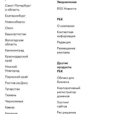
Уведомления
Санкт-Петербург
RSS Новости
и область
Екатеринбург
РБК
Новосибирск
О компании
Омск
Контактная
Башкортостан
информация
Вологодская
Редакция
область
Размещение
Калининград
рекламы
Краснодарский
край
Другие
Нижний
продукты
Новгород
РБК
Пермский край
Облако для
бизнеса
Ростов-на-Дону
Корпоративный
Татарстан
регистратор
Тюмень
доменов
Черноземье
Хостинг
сайтов
Кавказ
Рег.решения
Карелия