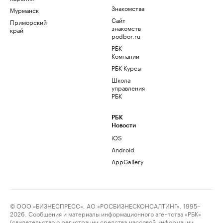
Знакомства
Мурманск
Сайт
Приморский
знакомств
край
podbor.ru
РБК
Компании
РБК Курсы
Школа
управления
РБК
РБК
Новости
iOS
Android
AppGallery
© ООО «БИЗНЕСПРЕСС», АО «РОСБИЗНЕСКОНСАЛТИНГ», 1995–
2026. Сообщения и материалы информационного агентства «РБК»
(свидетельство о регистрации средства массовой информации