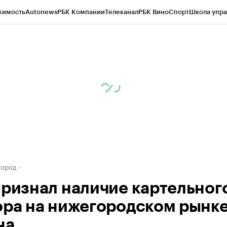
жимость
Autonews
РБК Компании
Телеканал
РБК Вино
Спорт
Школа упра
д
Стиль
Крипто
РБК Бизнес-среда
Дискуссионный клуб
Исследования
К
а контрагентов
Политика
Экономика
Бизнес
Технологии и медиа
Фина
город
признал наличие картельног
ора на нижегородском рынк
на