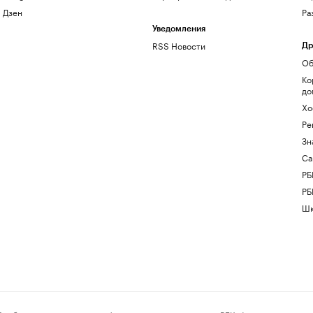
Дзен
Ра
Уведомления
RSS Новости
Др
Об
Ко
до
Хо
Ре
Зн
Са
РБ
РБ
Шк