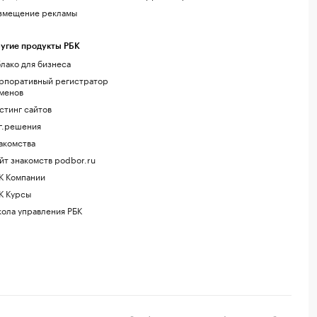
змещение рекламы
угие продукты РБК
лако для бизнеса
рпоративный регистратор
менов
стинг сайтов
г.решения
акомства
йт знакомств podbor.ru
К Компании
К Курсы
ола управления РБК