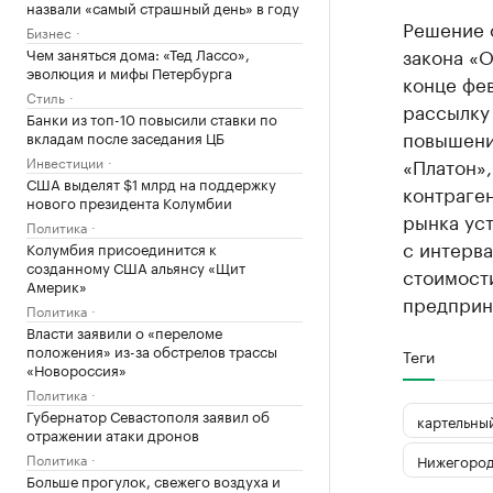
назвали «самый страшный день» в году
Решение о
Бизнес
закона «​
Чем заняться дома: «Тед Лассо»,
эволюция и мифы Петербурга
конце фе
Стиль
рассылку 
Банки из топ-10 повысили ставки по
повышение
вкладам после заседания ЦБ
Инвестиции
«Платон»,
США выделят $1 млрд на поддержку
контраген
нового президента Колумбии
рынка ус
Политика
с интерва
Колумбия присоединится к
созданному США альянсу «Щит
стоимости
Америк»
предприн
Политика
Власти заявили о «переломе
положения» из-за обстрелов трассы
Теги
«Новороссия»
Политика
Губернатор Севастополя заявил об
картельны
отражении атаки дронов
Политика
Нижегород
Больше прогулок, свежего воздуха и