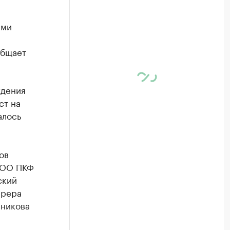
ями
общает
ждения
ст на
алось
ов
ООО ПКФ
ский
ерера
вникова