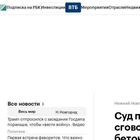
Подписка на РБК
Инвестиции
Мероприятия
Отрасли
Недви
РБК Курсы
РБК Life
Тренды
Визионеры
Национальные проекты
Горо
Газета
Спецпроекты СПб
Конференции СПб
Спецпроекты
Проверк
Нижний Нов
Все новости
Н.Новгород
Весь мир
Суд 
Трамп отпросился с заседания Госдепа
пораньше, чтобы «вести войну». Видео
сгов
Политика
Первая встреча фаворитов. Что важно
бето