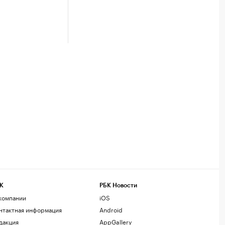
К
РБК Новости
компании
iOS
нтактная информация
Android
дакция
AppGallery