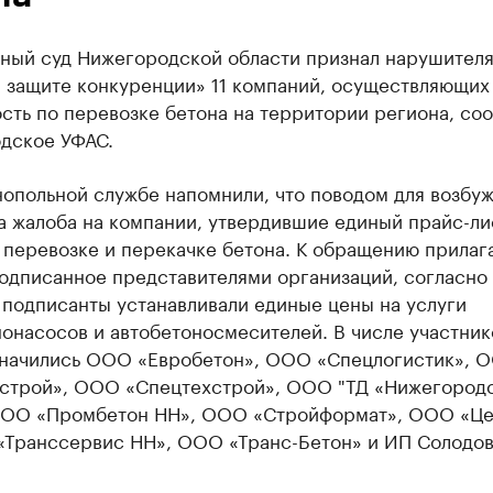
ный суд Нижегородской области признал нарушител
О защите конкуренции» 11 компаний, осуществляющих
сть по перевозке бетона на территории региона, со
дское УФАС.
нопольной службе напомнили, что поводом для возбу
а жалоба на компании, утвердившие единый прайс-ли
 перевозке и перекачке бетона. К обращению прилаг
подписанное представителями организаций, согласно
 подписанты устанавливали единые цены на услуги
онасосов и автобетоносмесителей. В числе участник
значились ООО «​Евробетон», ООО «Спецлогистик», 
строй», ООО «​Спецтехстрой», ООО "ТД «Нижегород
ООО «Промбетон НН», ООО «Стройформат», ООО «Ц
«Транссервис НН», ООО «Транс-Бетон» и ИП Солодо