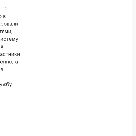
 11
о в
ировали
тями,
систему
ля
частники
енно, а
ия
ужбу.