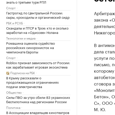
знать о третьем туре РПЛ
Спорт
Арбитраж
Гастрогид по Центральной России:
сыры, крокодилы и органический сидр
закона «​
РБК и РСХБ
деятельно
Скандалы и ПТСР в Трое: кто и сколько
Нижегоро
заработал на «Одиссее» Нолана
Технологии и медиа
Ромашина оценила судейство
В антимо
российских синхронисток на
дела стал
чемпионате Европы
услуги по
Спорт
Roblox признал зависимость от России:
письмо, 
как зарабатывает игровая экосистема
которому
Подписка на РБК
автобетон
В Крыму рассказали о
продолжающихся ограничениях
сговора 
подачи электричества
«Монолит
Общество
Бетон», 
Силы ПВО за утро сбили 83 украинских
беспилотника над регионами России
С», ООО 
Политика
М. Ю.
В Ассоциации владельцев кинотеатров