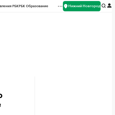
Нижний Новгород
вления РБК
РБК Образование
редитные рейтинги
Франшизы
нсы
Рынок наличной валюты
о
е