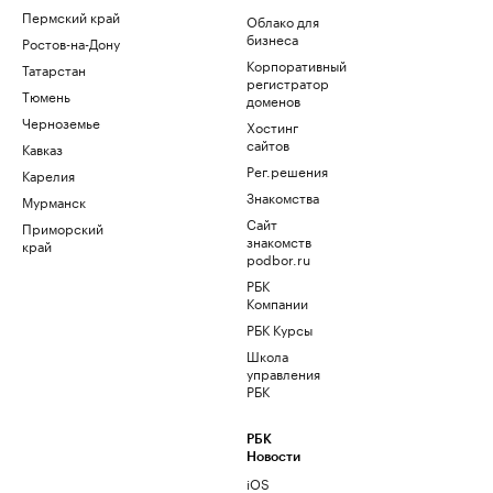
Пермский край
Облако для
бизнеса
Ростов-на-Дону
Корпоративный
Татарстан
регистратор
Тюмень
доменов
Черноземье
Хостинг
сайтов
Кавказ
Рег.решения
Карелия
Знакомства
Мурманск
Сайт
Приморский
знакомств
край
podbor.ru
РБК
Компании
РБК Курсы
Школа
управления
РБК
РБК
Новости
iOS