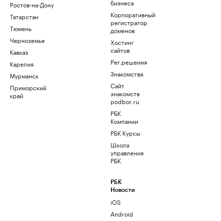
бизнеса
Ростов-на-Дону
Корпоративный
Татарстан
регистратор
Тюмень
доменов
Черноземье
Хостинг
сайтов
Кавказ
Рег.решения
Карелия
Знакомства
Мурманск
Сайт
Приморский
знакомств
край
podbor.ru
РБК
Компании
РБК Курсы
Школа
управления
РБК
РБК
Новости
iOS
Android