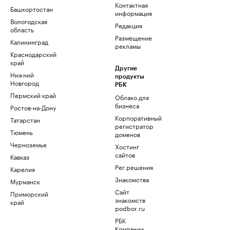
Контактная
Башкортостан
информация
Вологодская
Редакция
область
Размещение
Калининград
рекламы
Краснодарский
край
Другие
Нижний
продукты
Новгород
РБК
Пермский край
Облако для
бизнеса
Ростов-на-Дону
Корпоративный
Татарстан
регистратор
Тюмень
доменов
Черноземье
Хостинг
сайтов
Кавказ
Рег.решения
Карелия
Знакомства
Мурманск
Сайт
Приморский
знакомств
край
podbor.ru
РБК
Компании