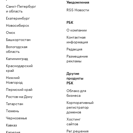
Уведомления
Санкт-Петербург
RSS Новости
и область
Екатеринбург
РБК
Новосибирск
О компании
Омск
Контактная
Башкортостан
информация
Вологодская
Редакция
область
Размещение
Калининград
рекламы
Краснодарский
край
Другие
Нижний
продукты
Новгород
РБК
Пермский край
Облако для
бизнеса
Ростов-на-Дону
Корпоративный
Татарстан
регистратор
Тюмень
доменов
Черноземье
Хостинг
сайтов
Кавказ
Рег.решения
Карелия