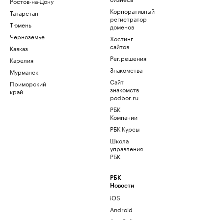
Ростов-на-Дону
Корпоративный
Татарстан
регистратор
Тюмень
доменов
Черноземье
Хостинг
сайтов
Кавказ
Рег.решения
Карелия
Знакомства
Мурманск
Сайт
Приморский
знакомств
край
podbor.ru
РБК
Компании
РБК Курсы
Школа
управления
РБК
РБК
Новости
iOS
Android