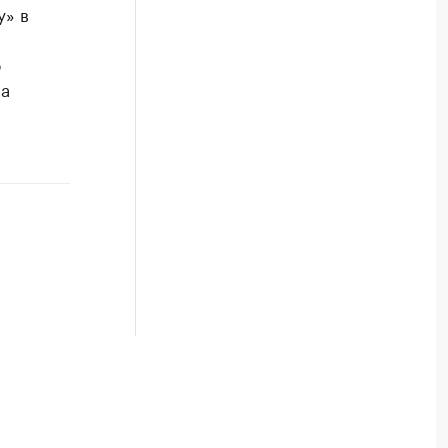
y» в
о
на