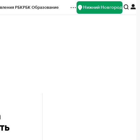
Нижний Новгород
вления РБК
РБК Образование
редитные рейтинги
Франшизы
нсы
Рынок наличной валюты
а
ть