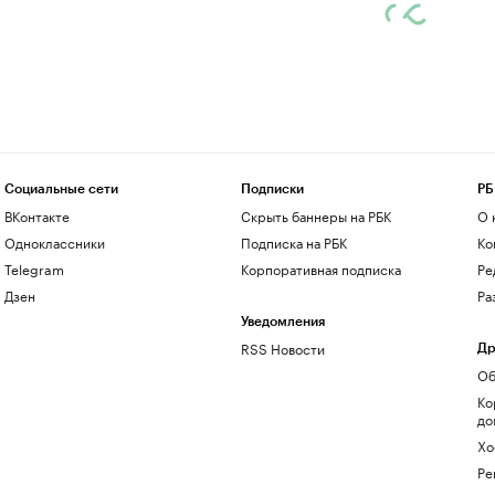
Социальные сети
Подписки
РБ
ВКонтакте
Скрыть баннеры на РБК
О 
Одноклассники
Подписка на РБК
Ко
Telegram
Корпоративная подписка
Ре
Дзен
Ра
Уведомления
RSS Новости
Др
Об
Ко
до
Хо
Ре