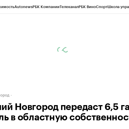
жимость
Autonews
РБК Компании
Телеканал
РБК Вино
Спорт
Школа упра
д
Стиль
Крипто
РБК Бизнес-среда
Дискуссионный клуб
Исследования
К
а контрагентов
Политика
Экономика
Бизнес
Технологии и медиа
Фина
город
ий Новгород передаст 6,5 г
ль в областную собственнос