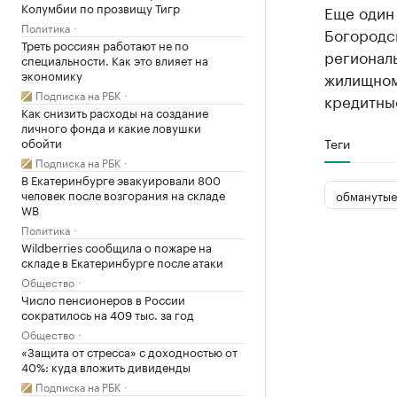
Колумбии по прозвищу Тигр
Еще один 
Политика
Богородс
Треть россиян работают не по
регионал
специальности. Как это влияет на
экономику
жилищном
Подписка на РБК
кредитны
Как снизить расходы на создание
личного фонда и какие ловушки
обойти
Теги
Подписка на РБК
В Екатеринбурге эвакуировали 800
человек после возгорания на складе
обманутые
WB
Политика
Wildberries сообщила о пожаре на
складе в Екатеринбурге после атаки
Общество
Число пенсионеров в России
сократилось на 409 тыс. за год
Общество
«Защита от стресса» с доходностью от
40%: куда вложить дивиденды
Подписка на РБК