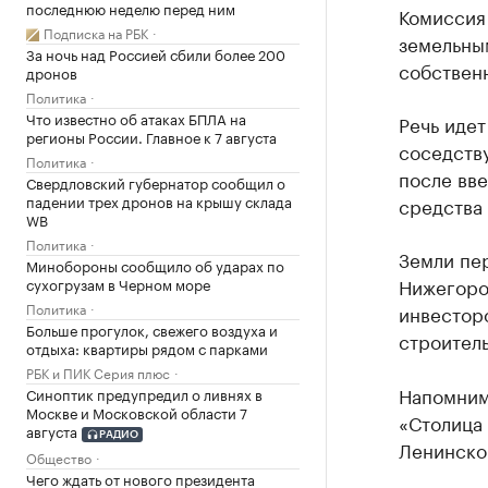
последнюю неделю перед ним
Комиссия
Подписка на РБК
земельны
За ночь над Россией сбили более 200
собственн
дронов
Политика
Что известно об атаках БПЛА на
Речь идет
регионы России. Главное к 7 августа
соседству
Политика
после вве
Свердловский губернатор сообщил о
падении трех дронов на крышу склада
средства 
WB
Политика
Земли пер
Минобороны сообщило об ударах по
Нижегоро
сухогрузам в Черном море
Политика
инвестор
Больше прогулок, свежего воздуха и
строител
отдыха: квартиры рядом с парками
РБК и ПИК Серия плюс
Напомним
Синоптик предупредил о ливнях в
Москве и Московской области 7
«Столица 
августа
РАДИО
Ленинско
Общество
Чего ждать от нового президента