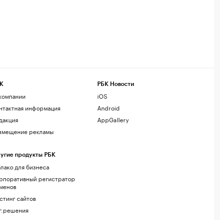
К
РБК Новости
компании
iOS
нтактная информация
Android
дакция
AppGallery
змещение рекламы
угие продукты РБК
лако для бизнеса
рпоративный регистратор
менов
стинг сайтов
г.решения