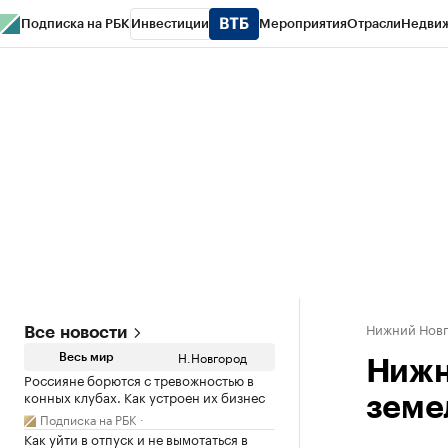
Подписка на РБК
Инвестиции
Мероприятия
Отрасли
Недви
РБК Курсы
РБК Life
Тренды
Визионеры
Национальные проекты
Горо
Газета
Спецпроекты СПб
Конференции СПб
Спецпроекты
Проверк
Нижний Нов
Все новости
Н.Новгород
Весь мир
Нижн
Россияне борются с тревожностью в
конных клубах. Как устроен их бизнес
земе
Подписка на РБК
Как уйти в отпуск и не вымотаться в