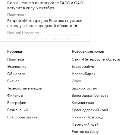
Соглашение о партнерстве ЕАЭС и ОАЭ
вступит в силу 6 октября
Политика
Второй «Метеор» для Ростова спустили
на воду в Нижегородской области
Нижний Новгород
Как Ходынка стала новым центром
притяжения
РБК и Stone
Рубрики
Новости регионов
Reuters узнал о просьбе США
Политика
Санкт-Петербург и область
освободить осужденного в России
Экономика
Екатеринбург
морпеха
Политика
Общество
Новосибирск
Премьера «Одиссеи» увеличила спрос
Бизнес
Омск
на поэму Гомера в России
Технологии и медиа
Башкортостан
Общество
Финансы
Вологодская область
Загрузить еще
Биографии
Калининград
База знаний
Краснодарский край
РБК Образование
Нижний Новгород
Пермский край
Ростов-на-Дону