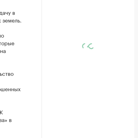
дачу в
 земель.
по
оторые
 на
ьство
рошенных
К
ва» в