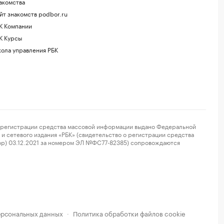
акомства
йт знакомств podbor.ru
К Компании
К Курсы
ола управления РБК
регистрации средства массовой информации выдано Федеральной
и сетевого издания «РБК» (свидетельство о регистрации средства
ор) 03.12.2021 за номером ЭЛ №ФС77-82385) сопровождаются
ерсональных данных
Политика обработки файлов cookie
·