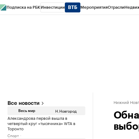
Подписка на РБК
Инвестиции
Мероприятия
Отрасли
Недви
РБК Курсы
РБК Life
Тренды
Визионеры
Национальные проекты
Горо
Газета
Спецпроекты СПб
Конференции СПб
Спецпроекты
Проверк
Нижний Нов
Все новости
Н.Новгород
Весь мир
Обна
Александрова первой вышла в
четвертый круг «тысячника» WTA в
выбо
Торонто
Спорт