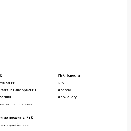
К
РБК Новости
компании
iOS
нтактная информация
Android
дакция
AppGallery
змещение рекламы
угие продукты РБК
лако для бизнеса