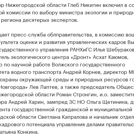
р Нижегородской области Глеб Никитин включил в с
ой комиссии по выбору министра экологии и природ
 региона десятерых экспертов.
ает пресс-служба облправительства, в комиссию вош
ультета оценки и развития управленческих кадров В
сударственного управления РАНХиГС Илья Шебураков
ель экологического центра «Дронт» Асхат Каюмов,
р по научной работе Волжского государственного
тета водного транспорта Андрей Корнев, директор М
 охраны окружающей среды и природных ресурсов г
Новгорода» Лев Лаптев, а также ​председатель Обще
жегородской области Роман Стронгин, и.о. заместит
ора Андрей Харин, зампред ЗС НО Ольга Щетинина, 
ента государственной гражданской и муниципальной
ской области Светлана Капралова и начальник отдел
кадрового потенциала управления делами правительс
атьяна Конкина.