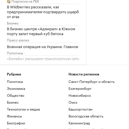
Подписка на РБК
В Wildberries рассказали, как
предпринимателям подтвердить ущерб
от атак
Бизнес
В бизнес-центре «Адмирал» в Южном
порту залит первый куб бетона
Пресс-релиз
Военная операция на Украине. Главное
Политика
«Билайн» расширил транспортную сеть
между дата-центрами Москвы
Отрасли
В Армении назвали необоснованными
Рубрики
Новости регионов
ограничения на экспорт в Россию
Политика
Санкт-Петербург и область
Политика
Экономика
Екатеринбург
Общество
Новосибирск
Загрузить еще
Бизнес
Омск
Технологии и медиа
Башкортостан
Финансы
Вологодская область
Биографии
Калининград