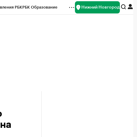
Нижний Новгород
вления РБК
РБК Образование
редитные рейтинги
Франшизы
нсы
Рынок наличной валюты
о
она