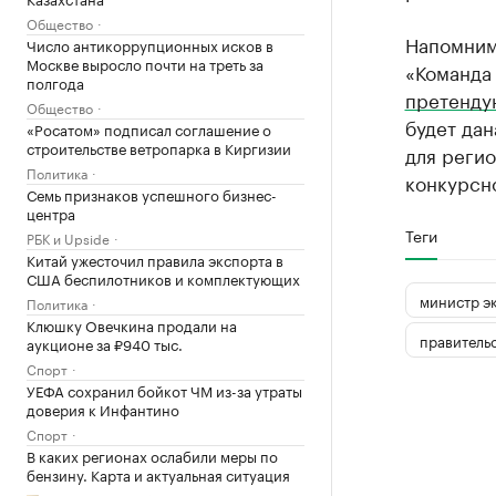
Общество
Напомним,
Число антикоррупционных исков в
Москве выросло почти на треть за
«Команда
полгода
претенду
Общество
будет дан
«Росатом» подписал соглашение о
строительстве ветропарка в Киргизии
для регио
Политика
конкурсн
Семь признаков успешного бизнес-
центра
Теги
РБК и Upside
Китай ужесточил правила экспорта в
США беспилотников и комплектующих
министр э
Политика
Клюшку Овечкина продали на
правитель
аукционе за ₽940 тыс.
Спорт
УЕФА сохранил бойкот ЧМ из-за утраты
доверия к Инфантино
Спорт
В каких регионах ослабили меры по
бензину. Карта и актуальная ситуация