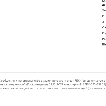
Ко
до
Хо
Ре
Зн
Са
РБ
РБ
Шк
ения и материалы информационного агентства «РБК» (свидетельство о 
овых коммуникаций (Роскомнадзор) 09.12.2015 за номером ИА №ФС77-63848) 
 связи, информационных технологий и массовых коммуникаций (Роскомнадз