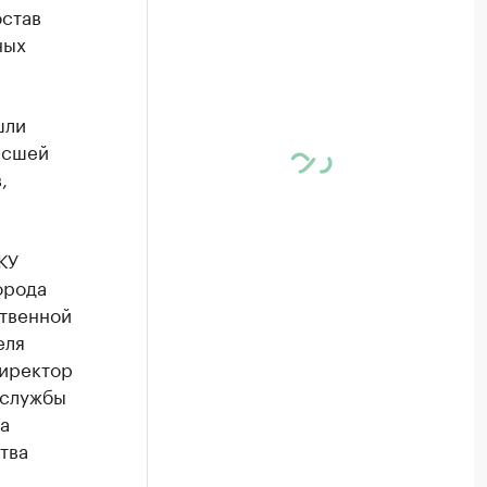
остав
ных
ли ​
ысшей
,
КУ
орода
ственной
еля
директор
 службы
а
тва