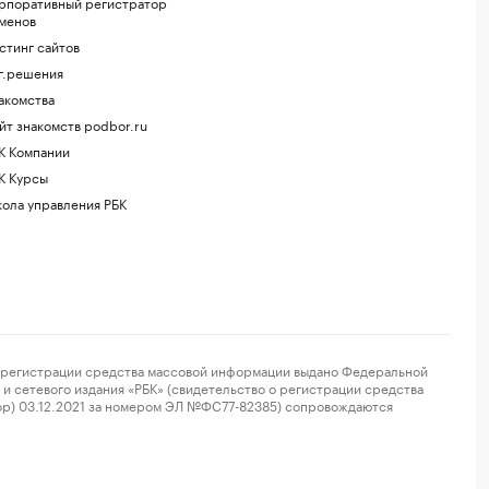
рпоративный регистратор
менов
стинг сайтов
г.решения
акомства
йт знакомств podbor.ru
К Компании
К Курсы
ола управления РБК
регистрации средства массовой информации выдано Федеральной
и сетевого издания «РБК» (свидетельство о регистрации средства
ор) 03.12.2021 за номером ЭЛ №ФС77-82385) сопровождаются