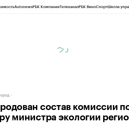
жимость
Autonews
РБК Компании
Телеканал
РБК Вино
Спорт
Школа упра
д
Стиль
Крипто
РБК Бизнес-среда
Дискуссионный клуб
Исследования
К
а контрагентов
Политика
Экономика
Бизнес
Технологии и медиа
Фина
город
родован состав комиссии п
ру министра экологии реги