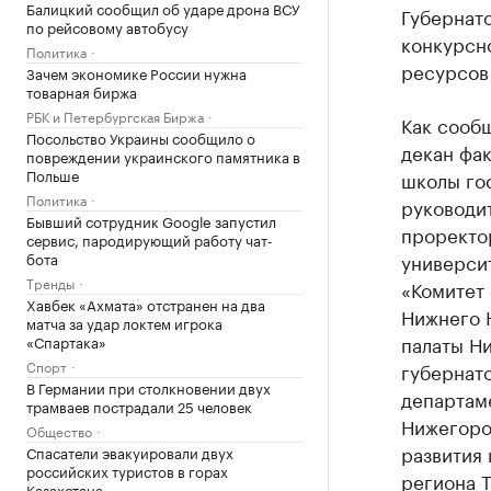
Балицкий сообщил об ударе дрона ВСУ
Губернато
по рейсовому автобусу
конкурсн
Политика
ресурсов
Зачем экономике России нужна
товарная биржа
РБК и Петербургская Биржа
Как сообщ
Посольство Украины сообщило о
декан фак
повреждении украинского памятника в
Польше
школы го
Политика
руководит
Бывший сотрудник Google запустил
проректо
сервис, пародирующий работу чат-
бота
универси
Тренды
«Комитет
Хавбек «Ахмата» отстранен на два
Нижнего 
матча за удар локтем игрока
палаты Ни
«Спартака»
Спорт
губернат
В Германии при столкновении двух
департам
трамваев пострадали 25 человек
Нижегород
Общество
развития 
Спасатели эвакуировали двух
российских туристов в горах
региона Т
Казахстана