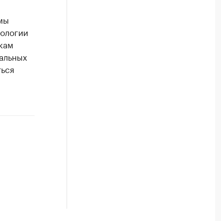
мы
кологии
икам
альных
ться