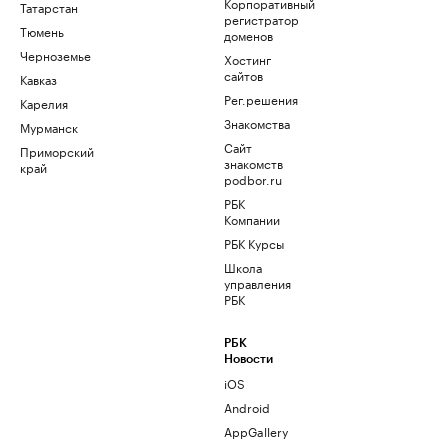
Корпоративный
Татарстан
регистратор
Тюмень
доменов
Черноземье
Хостинг
сайтов
Кавказ
Рег.решения
Карелия
Знакомства
Мурманск
Сайт
Приморский
знакомств
край
podbor.ru
РБК
Компании
РБК Курсы
Школа
управления
РБК
РБК
Новости
iOS
Android
AppGallery