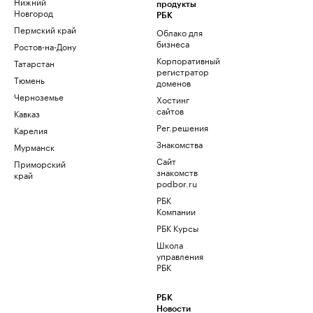
Нижний
продукты
Новгород
РБК
Пермский край
Облако для
бизнеса
Ростов-на-Дону
Корпоративный
Татарстан
регистратор
Тюмень
доменов
Черноземье
Хостинг
сайтов
Кавказ
Рег.решения
Карелия
Знакомства
Мурманск
Сайт
Приморский
знакомств
край
podbor.ru
РБК
Компании
РБК Курсы
Школа
управления
РБК
РБК
Новости