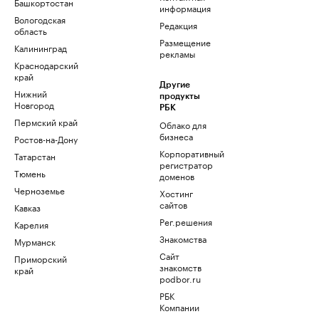
Башкортостан
информация
Вологодская
Редакция
область
Размещение
Калининград
рекламы
Краснодарский
край
Другие
Нижний
продукты
Новгород
РБК
Пермский край
Облако для
бизнеса
Ростов-на-Дону
Корпоративный
Татарстан
регистратор
Тюмень
доменов
Черноземье
Хостинг
сайтов
Кавказ
Рег.решения
Карелия
Знакомства
Мурманск
Сайт
Приморский
знакомств
край
podbor.ru
РБК
Компании